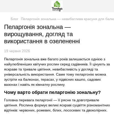
Блог
Пеларгонія зональна — невибаглива красуня для балкон
Пеларгонія зональна —
вирощування, догляд та
використання в озелененні
19 червня 2026
Пеларгонія зональна вже багато років залишається однією з
найулюбленіших квітучих рослин серед садівників. Її цінують за
яскраве та тривале цвітіння, невибагливість у догляді та
універсальність використання. Саме тому пеларгонію можна
зустріти на балконах, терасах, у підвісних кашпо, садових
вазонах і навіть як кімнатну рослину.
Чому варто обрати пеларгонію зональну?
Головна перевага пеларгонії — її рясне та довготривале
цвітіння. Рослина формує великі яскраві суцвіття різноманітних
відтінків: червоних, рожевих, білих, лососевих та двоколірних.