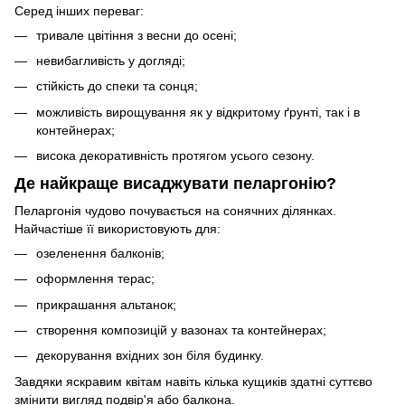
Серед інших переваг:
тривале цвітіння з весни до осені;
невибагливість у догляді;
стійкість до спеки та сонця;
можливість вирощування як у відкритому ґрунті, так і в
контейнерах;
висока декоративність протягом усього сезону.
Де найкраще висаджувати пеларгонію?
Пеларгонія чудово почувається на сонячних ділянках.
Найчастіше її використовують для:
озеленення балконів;
оформлення терас;
прикрашання альтанок;
створення композицій у вазонах та контейнерах;
декорування вхідних зон біля будинку.
Завдяки яскравим квітам навіть кілька кущиків здатні суттєво
змінити вигляд подвір'я або балкона.