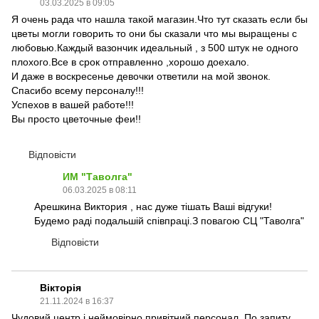
03.03.2025 в 09:05
Я очень рада что нашла такой магазин.Что тут сказать если бы
цветы могли говорить то они бы сказали что мы выращены с
любовью.Каждый вазончик идеальный , з 500 штук не одного
плохого.Все в срок отправленно ,хорошо доехало.
И даже в воскресенье девочки ответили на мой звонок.
Спасибо всему персоналу!!!
Успехов в вашей работе!!!
Вы просто цветочные феи!!
Відповісти
ИМ "Таволга"
06.03.2025 в 08:11
Арешкина Виктория , нас дуже тішать Ваші відгуки!
Будемо раді подальшій співпраці.З повагою СЦ "Таволга"
Відповісти
Вікторія
21.11.2024 в 16:37
Чудовий центр і неймовірно привітний персонал. По запиту