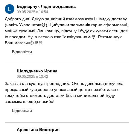
Боднарчук Лідія Богданівна
09.05.2025 в 16:54
Доброго дня! Дякую за якісний взаємозв'язок і швидку доставу
(навіть Укрпоштою😅). Цибулини тюльпанів гарно сформовані,
майже сухенькі. Лиш очищу, підсушу і буду очікувати осені для
їх посадки. Ну, а весною вже їх квітування🌷💐. Рекомендую
Ваш магазин👍💙💛
Відповісти
Шелудченко Ирина
09.05.2025 в 13:42
Заказывала куст пузыреплодника.Очень довольна,получила
прекрасный куст,хорошо упакованый,центр позаботился о
том,чтобы стоимость доставки была минимальной!Буду
заказывать ещё,спасибо!
Відповісти
Арешкина Виктория