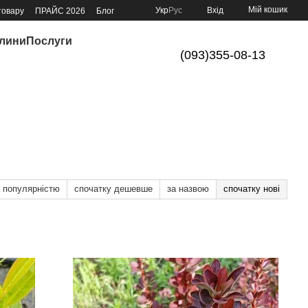
Мій кошик
Укр
Рус
Вхід
товару
ПРАЙС 2026
Блог
слини
Послуги
(093)355-08-13
а популярністю
спочатку дешевше
за назвою
спочатку нові