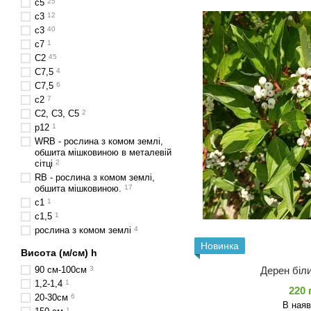
c5
25
с3
12
c3
40
с7
1
C2
45
С7,5
4
C7,5
6
с2
7
C2, C3, C5
2
p12
1
WRB - рослина з комом землі,
обшита мішковиною в металевій
сітці
2
RB - рослина з комом землі,
обшита мішковиною.
17
с1
1
с1,5
1
рослина з комом землі
4
Новинка
Висота (м/см) h
Дерен біли
90 см-100см
3
1,2-1,4
1
220 
20-30см
6
В наяв
1