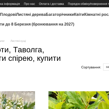
на інформація
Про нас
Оплата і доставка
Порядок обміну/повернення 
Плодові
Листяні дерева
Багаторічники
Квіти
Кімнатні ро
іти до 8 Березня (бронювання на 2027)
алог
Листяні кущі
ти, Таволга,
и спірею, купити
з
Сортування: