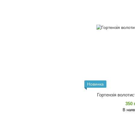
Новинка
Гортензія волотис
350 
В наяв