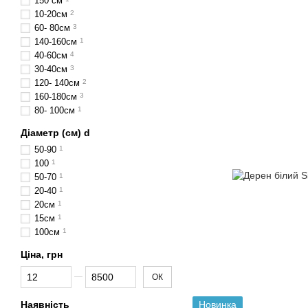
150 см
10-20см
2
60- 80см
3
140-160см
1
40-60см
4
30-40см
3
120- 140см
2
160-180см
3
80- 100см
1
Діаметр (cм) d
50-90
1
100
1
50-70
1
20-40
1
20см
1
15см
1
100см
1
Ціна, грн
Від Ціна, грн
До Ціна, грн
ОК
Новинка
Наявність