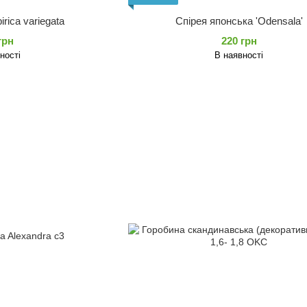
irica variegata
Спірея японська 'Odensala'
грн
220 грн
ності
В наявності