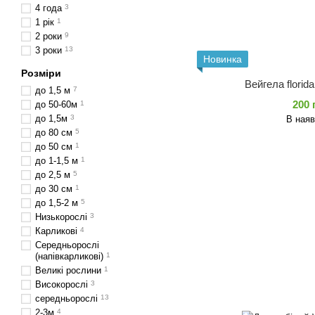
4 года
3
1 рік
1
2 роки
9
3 роки
13
Новинка
Розміри
Вейгела florid
до 1,5 м
7
200 
до 50-60м
1
до 1,5м
3
В наяв
до 80 см
5
до 50 см
1
до 1-1,5 м
1
до 2,5 м
5
до 30 см
1
до 1,5-2 м
5
Низькорослі
3
Карликові
4
Середньорослі
(напівкарликові)
1
Великі рослини
1
Високорослі
3
середньорослі
13
2-3м
4