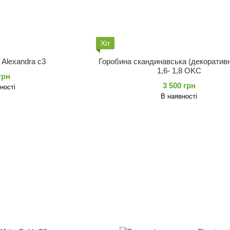
Хіт
a Alexandra c3
Горобина скандинавська (декоративн
1,6- 1,8 OKC
грн
3 500 грн
ності
В наявності