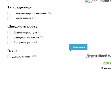
Тип саджанця
В контейнері із землею
89
В комі землі
17
Швидкість росту
Повільноростучі
8
Швидкозростаючі
44
Помірний ріст
32
Новинка
Група
Дерен білий W
Декоративні
148
220 
В наяв