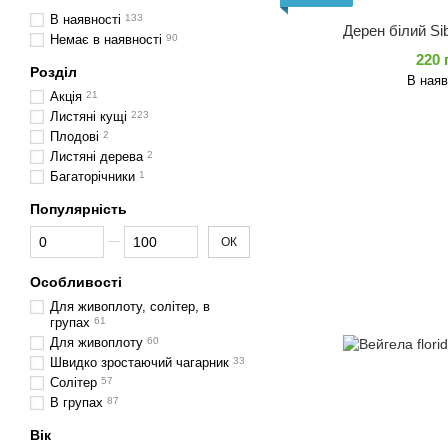
В наявності
133
Дерен білий Sib
Немає в наявності
90
220 
Розділ
В наяв
Акція
21
Листяні кущі
223
Плодові
2
Листяні дерева
2
Багаторічники
1
Популярність
Від Популярність
До Популярність
ОК
Особливості
Для живоплоту, солітер, в
групах
61
Для живоплоту
60
Швидко зростаючий чагарник
33
Солітер
57
В групах
87
Вік