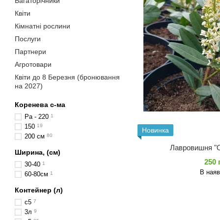
Багаторічники
Квіти
Кімнатні рослини
Послуги
Партнери
Агротовари
Квіти до 8 Березня (бронювання
на 2027)
Коренева с-ма
Ра - 220
1
150
19
Новинка
200 см
80
Лавровишня "
Ширина, (см)
250 
30-40
1
В наяв
60-80см
1
Контейнер (л)
с5
7
3л
9