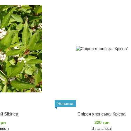
Новинка
й Sibirica
Спірея японська 'Кріспа'
грн
220 грн
ності
В наявності