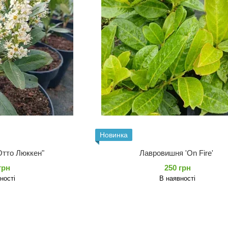
Новинка
Отто Люккен"
Лавровишня 'On Fire'
грн
250 грн
ності
В наявності