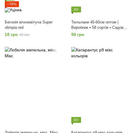
−78%
Хіт
Бегонія вічноквітуча Super
Тюльпани 45-60см оптом |
olimpia red
Виробник • 58 сортів • Садовий
центр | ціна від 2000 шт, Мікс
10 грн
50 грн
45 грн
Хіт
Лобелія ампельна, мікс, Мікс
Катарантус p9 мікс кольорів