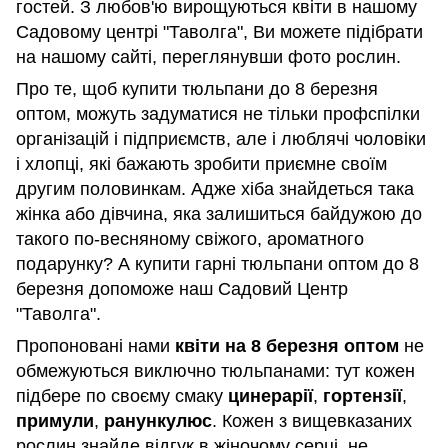
гостей. З любов'ю вирощуються квіти в нашому
Садовому центрі "Таволга", Ви можете підібрати
на нашому сайті, переглянувши фото рослин.
Про те, щоб купити тюльпани до 8 березня
оптом, можуть задуматися не тільки профспілки
організацій і підприємств, але і люблячі чоловіки
і хлопці, які бажають зробити приємне своїм
другим половинкам. Адже хіба знайдеться така
жінка або дівчина, яка залишиться байдужою до
такого по-весняному свіжого, ароматного
подарунку? А купити гарні тюльпани оптом до 8
березня допоможе наш Садовий Центр
"Таволга".
Пропоновані нами
квіти на
8 березня оптом
не
обмежуються виключно тюльпанами: тут кожен
підбере по своєму смаку
цинерарії
,
гортензії
,
примули
,
ранункулюс
. Кожен з вищевказаних
рослин знайде відгук в жіночому серці, не