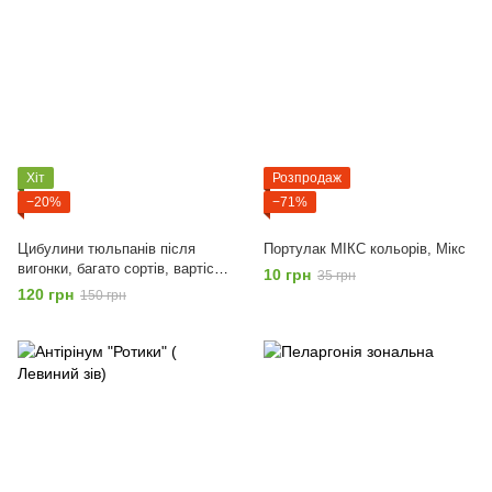
Хіт
Розпродаж
−20%
−71%
Цибулини тюльпанів після
Портулак МІКС кольорів, Мікс
вигонки, багато сортів, вартість
10 грн
35 грн
за 1кг, Мікс
120 грн
150 грн