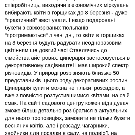
співробітниць, виходячи з економічних міркувань
вибирають квіти в горщиках до 8 березня - дуже
"практичний" жест уваги. І якщо подаровані
букети з свіжозрізаних тюльпанів
"протримаються" лічені дні, то квіти в горщиках
на 8 березня будуть радувати неодноразовим
цвітінням ще довгий час! Ставлячись до
сімейства айстрових, цинерарія застосовується в
декоративному садівництві і має широкий спектр
різновидів. У природі розрізняють близько 50
представників цього роду декоративних рослин.
Цинерарія купити можна не тільки розсадою, а
вже з повністю розпустившимися квітами, на свій
смак. На сайті садового центру кожен відвідувач
зможе більш детально розібратися в актуальних
для нього пропозиціях, замовити не тільки букети
весняних квітів, але і розсаду, чагарники,
хвойники для посадки в саду, на подвір'ї, на