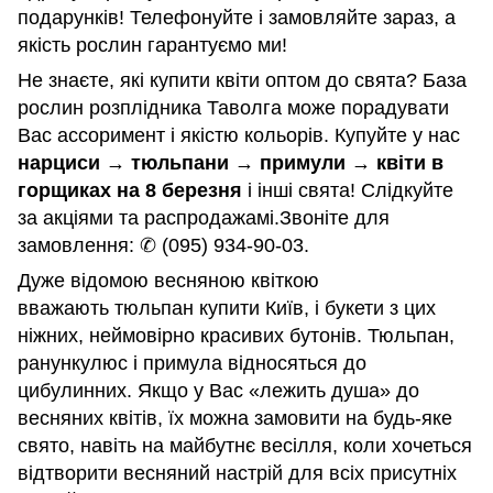
подарунків! Телефонуйте і замовляйте зараз, а
якість рослин гарантуємо ми!
Не знаєте, які купити квіти оптом до свята? База
рослин розплідника Таволга може порадувати
Вас ассоримент і якістю кольорів. Купуйте у нас
нарциси
→
тюльпани
→
примули
→
квіти в
горщиках на 8 березня
і інші свята! Слідкуйте
за акціями та распродажамі.Звоніте для
замовлення: ✆ (095) 934-90-03.
Дуже відомою весняною квіткою
вважають тюльпан купити Київ, і букети з цих
ніжних, неймовірно красивих бутонів. Тюльпан,
ранункулюс і примула відносяться до
цибулинних. Якщо у Вас «лежить душа» до
весняних квітів, їх можна замовити на будь-яке
свято, навіть на майбутнє весілля, коли хочеться
відтворити весняний настрій для всіх присутніх