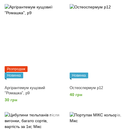
Розпродаж
Новинка
Новинка
Аргірантемум кущовий
Остеоспермум р12
"Ромашка", р9
40 грн
30 грн