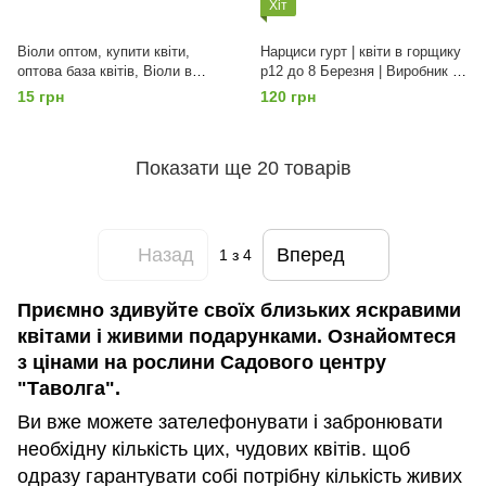
Хіт
Віоли оптом, купити квіти,
Нарциси гурт | квіти в горщику
оптова база квітів, Віоли в
p12 до 8 Березня | Виробник |
горшках, Акція, Мікс
Київ | ціна від 50шт, Жовтий
15 грн
120 грн
Показати ще 20 товарів
Назад
Вперед
1
з 4
Приємно здивуйте своїх близьких яскравими
квітами і живими подарунками. Ознайомтеся
з цінами на рослини Садового центру
"Таволга".
Ви вже можете зателефонувати і забронювати
необхідну кількість цих, чудових квітів. щоб
одразу гарантувати собі потрібну кількість живих