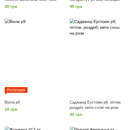
30 грн
40 грн
Розпродаж
Віола р9
Саджанці Еустоми p9, оптом,
роздріб, квіти схожі на рози
10 грн
30 грн