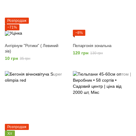
Розпродаж
−71%
−8%
Антірінум "Ротики" ( Левиний
Пеларгонія зональна
зів)
120 грн
130 грн
10 грн
35 грн
Розпродаж
Хіт