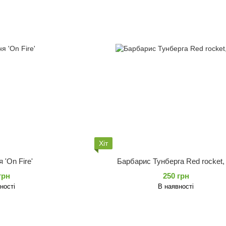
Хіт
 'On Fire'
Барбарис Тунберга Red rocket,
грн
250 грн
ності
В наявності