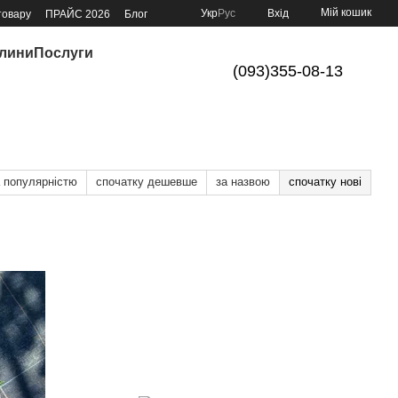
Мій кошик
Укр
Рус
Вхід
товару
ПРАЙС 2026
Блог
слини
Послуги
(093)355-08-13
а популярністю
спочатку дешевше
за назвою
спочатку нові