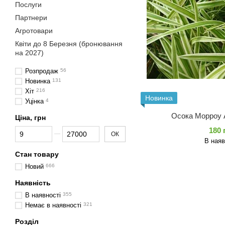
Послуги
Партнери
Агротовари
Квіти до 8 Березня (бронювання
на 2027)
Розпродаж
56
Новинка
131
Хіт
216
Новинка
Уцінка
4
Осока Морроу А
Ціна, грн
180 
Від Ціна, грн
До Ціна, грн
ОК
В наяв
Стан товару
Новий
666
Наявність
В наявності
355
Немає в наявності
321
Розділ