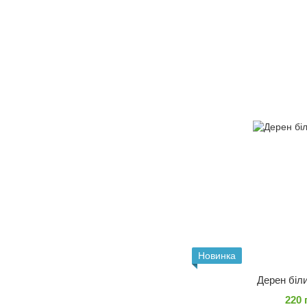
Новинка
Дерен біли
220 