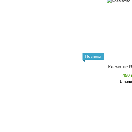
Новинка
Клематис Re
450 
В наяв