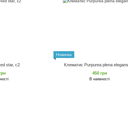
Новинка
d star, с2
Клематис Purpurea plena elegans
грн
450 грн
ності
В наявності