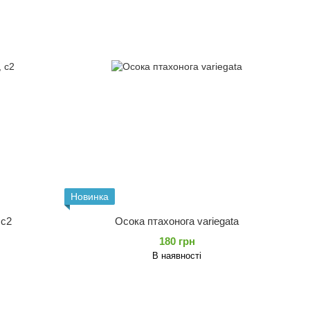
Новинка
 с2
Осока птахонога variegata
180 грн
В наявності