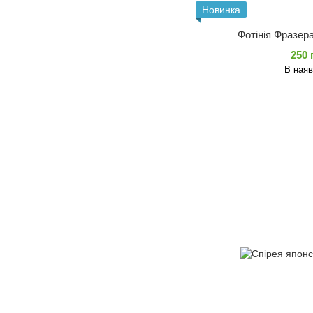
Новинка
Фотінія Фразера
250 
В наяв