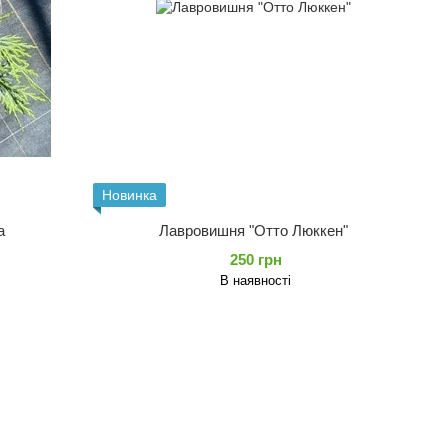
Новинка
a
Лавровишня "Отто Люккен"
250 грн
В наявності