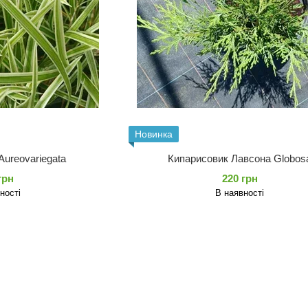
Новинка
ureovariegata
Кипарисовик Лавсона Globos
грн
220 грн
ності
В наявності