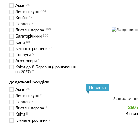
Акція
30
Листяні кущі
223
Хвойні
126
Плодові
25
Листяні дерева
105
Багаторічники
100
Квіти
69
Кімнатні рослини
22
Послуги
5
Агротовари
10
Квіти до 8 Березня (бронювання
на 2027)
7
додаткові розділи
Новинка
Акція
30
Листяні кущі
2
Лавровишня
Плодові
2
250 
Листяні дерева
1
В наяв
Квіти
8
Кімнатні рослини
3