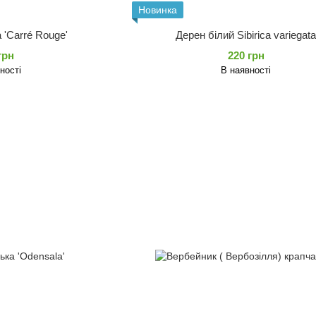
Новинка
 'Carré Rouge'
Дерен білий Sibirica variegat
грн
220 грн
ності
В наявності