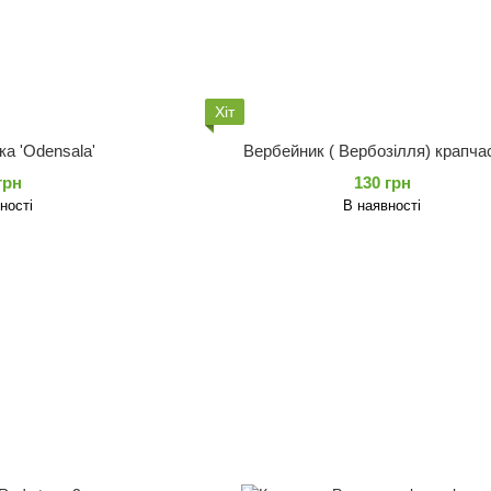
Хіт
ка 'Odensala'
Вербейник ( Вербозілля) крапча
грн
130 грн
ності
В наявності