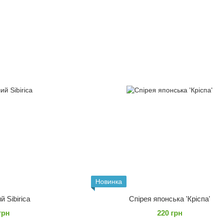
Новинка
й Sibirica
Спірея японська 'Кріспа'
грн
220 грн