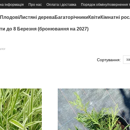
на інформація
Про нас
Оплата і доставка
Порядок обміну/повернення 
Плодові
Листяні дерева
Багаторічники
Квіти
Кімнатні ро
іти до 8 Березня (бронювання на 2027)
алог
з
Сортування: