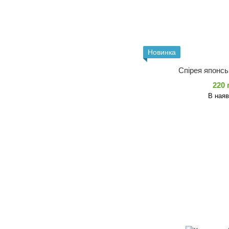
Новинка
Спірея японсь
220 
В наяв