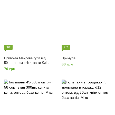
Хіт
Хіт
Примула Махрова гурт від
Примула
50шт, оптом квіти, квіти Київ,
60 грн
Україна, садовий центр
70 грн