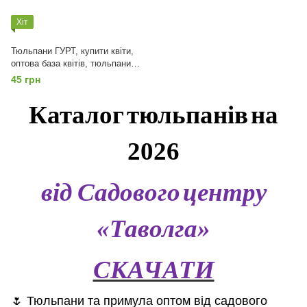
Хіт
Тюльпани ГУРТ, купити квіти,
оптова база квітів, тюльпани
на зріз, від 5000шт, Мікс
45 грн
Каталог
тюльпанів
на
2026
від Садового
центру
Таволга
«
»
СКАЧАТИ
🌷 Тюльпани та примула оптом від садового