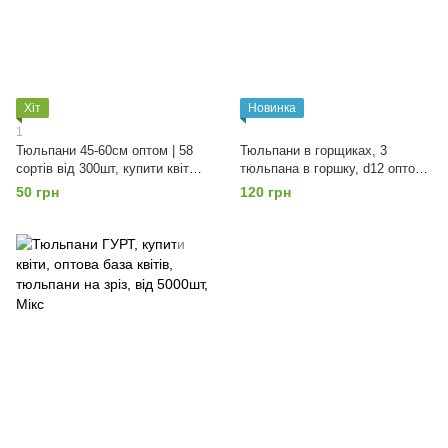
Хіт
Новинка
1
Тюльпани 45-60см оптом | 58
Тюльпани в горщиках, 3
сортів від 300шт, купити квіти,
тюльпана в горшку, d12 оптом,
оптова база квітів, Мікс
від 50шт, квіти оптом, база
50 грн
120 грн
квітів, Мікс