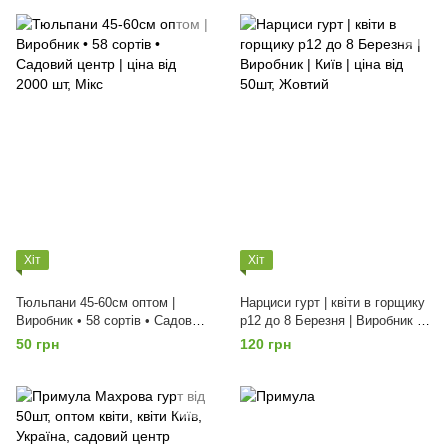
Хіт
Хіт
Тюльпани 45-60см оптом |
Нарциси гурт | квіти в горщику
Виробник • 58 сортів • Садовий
p12 до 8 Березня | Виробник |
центр | ціна від 2000 шт, Мікс
Київ | ціна від 50шт, Жовтий
50 грн
120 грн