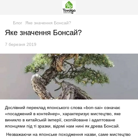
Блог
Яке значення Бонсай?
Яке значення Бонсай?
7 березня 2019
Дослівний переклад японського слова «bon-sai» означає
«посаджений в контейнер», характеризує мистецтво, яке
виникло в китайській імперії, скопійоване і адаптоване
японцями під ті зразки, відомі нам нині як древа Бонсай.
Незважаючи на японське походження назви, саме мистецтво