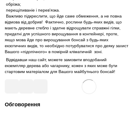
обрізка;
перещіпиваніе і перев'язка.
Важливо підкреслити, що йде саме обмеження, а не повна
відмова від добрив! Фактично, рослини будь-яких видів, що
мають деревне стебло і здатне відрощувати справжні гілки,
придатні для успішного вирощування в контейнері, проте,
якщо мова йде про вирощування бонсай з будь-яких
екзотичних видів, то необхідно потурбуватися про деяку захист
Вашого «підопічного» в помірній кліматичній зоні.
Відвідавши наш сайт, можете замовити вподобаний
екземпляр дерева або чагарнику, кожен з яких може бути
стартовим матеріалом для Вашого майбутнього бонсай!
Обговорення