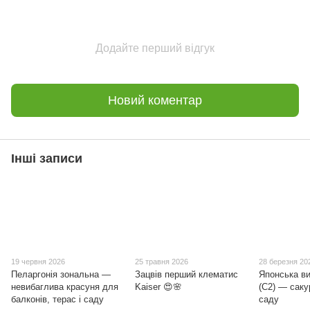
Додайте перший відгук
Новий коментар
Інші записи
19 червня 2026
25 травня 2026
28 березня 20
Пеларгонія зональна —
Зацвів перший клематис
Японська ви
невибаглива красуня для
Kaiser 😍🌸
(С2) — саку
балконів, терас і саду
саду