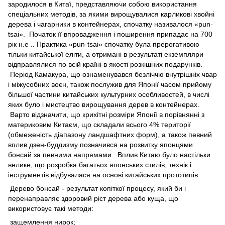
зародилося в Китаї, представляючи собою використання
спеціальних методів, за якими вирощувалися карликові хвойні
дерева і чагарники в контейнерах, спочатку називалося «pun-
tsai». Початок її впровадження і поширення припадає на 700
рік н.е .. Практика «pun-tsai» спочатку була прерогативою
тільки китайської еліти, а отримані в результаті екземпляри
відправлялися по всій країні в якості розкішних подарунків.
Період Камакура, що ознаменувався безліччю внутрішніх чвар
і міжусобних воєн, також послужив для Японії часом прийому
більшої частини китайських культурних особливостей, в числі
яких було і мистецтво вирощування дерев в контейнерах.
Варто відзначити, що крихітні розміри Японії в порівнянні з
материковим Китаєм, що складали всього 4% території
(обмеженість діапазону ландшафтних форм), а також певний
вплив дзен-буддизму позначився на розвитку японцями
бонсай за певними напрямами. Вплив Китаю було настільки
велике, що розробка багатьох японських стилів, технік і
інструментів відбувалася на основі китайських прототипів.
Дерево бонсай - результат копіткої процесу, який би і
перенаправляє здоровий ріст дерева або куща, що
використовує такі методи:
защемлення нирок;