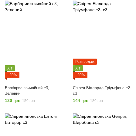
Розпродаж
Хіт
Хіт
−20%
−20%
Барбарис звичайний с3,
Спірея Білларда Тріумфанс с2-
Зелений
с3
120 грн
144 грн
150 грн
180 грн