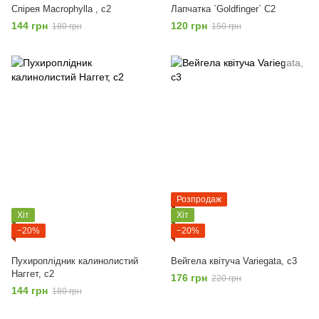
Спірея Macrophylla , с2
Лапчатка `Goldfinger` С2
144 грн
120 грн
180 грн
150 грн
Розпродаж
Хіт
Хіт
−20%
−20%
Пухироплідник калинолистий
Вейгела квітуча Variegata, с3
Наггет, с2
176 грн
220 грн
144 грн
180 грн