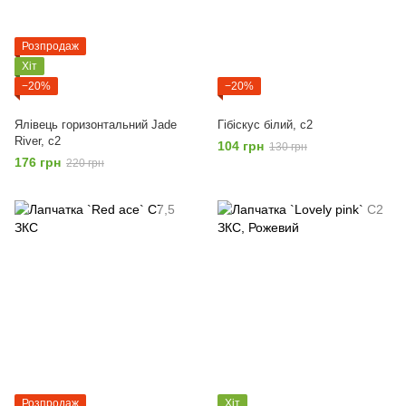
Розпродаж
Хіт
−20%
−20%
Ялівець горизонтальний Jade
Гібіскус білий, с2
River, с2
104 грн
130 грн
176 грн
220 грн
Розпродаж
Хіт