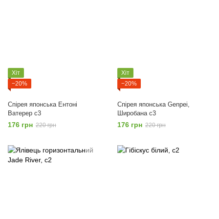
Хіт
Хіт
−20%
−20%
Спірея японська Ентоні
Спірея японська Genpei,
Ватерер с3
Широбана с3
176 грн
176 грн
220 грн
220 грн