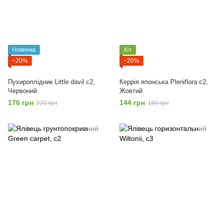
Новинка
Хіт
−20%
−20%
Пухироплідник Little davil c2,
Керрія японська Pleniflora с2,
Червоний
Жовтий
176 грн
144 грн
220 грн
180 грн