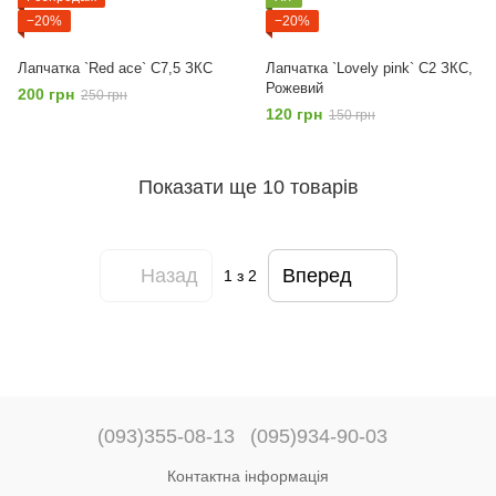
−20%
−20%
Лапчатка `Red ace` С7,5 ЗКС
Лапчатка `Lovely pink` С2 ЗКС,
Рожевий
200 грн
250 грн
120 грн
150 грн
Показати ще 10 товарів
Назад
Вперед
1
з 2
(093)355-08-13
(095)934-90-03
Контактна інформація