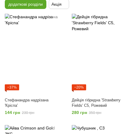
додаткові розділи
Акція
−37%
−20%
Стефанандра надрізана
Дейція гібридна 'Strawberry
'Кріспа'
Fields' С5, Рожевий
144 грн
280 грн
230 грн
350 грн