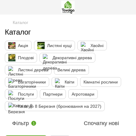
Каталог
Каталог
Акція
Листяні кущі
Хвойні
Плодові
Декоративні дерева
Листяні дерева
Великі дерева
Багаторічники
Квіти
Кімнатні рослини
Послуги
Партнери
Агротовари
Квіти до 8 Березня (бронювання на 2027)
Фільтр
Спочатку нові
1