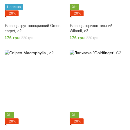
Новинка
Хіт
−20%
−20%
Ялівець грунтопокривний Green
Ялівець горизонтальний
carpet, с2
Wiltonii, с3
176 грн
176 грн
220 грн
220 грн
Хіт
Хіт
−20%
−20%