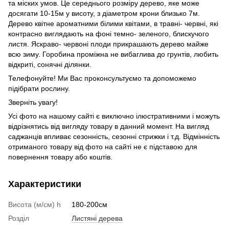
та міских умов. Це середнього розміру дерево, яке може
досягати 10-15м у висоту, з діаметром крони близько 7м.
Дерево квітне ароматними білими квітами, в травні- червні, які
контрасно виглядають на фоні темно- зеленого, блискучого
листя. Яскраво- червоні плоди прикрашають дерево майже
всю зиму. Горобина проміжна не вибаглива до грунтів, любить
відкриті, сонячні ділянки.
Телефонуйте! Ми Вас проконсультуємо та допоможемо
підібрати рослину.
Зверніть увагу!
Усі фото на нашому сайті є виключно ілюстративними і можуть
відрізнятись від вигляду товару в данний момент. На вигляд
саджанців впливає сезонність, сезонні стрижки і т.д. Відмінність
отриманого товару від фото на сайті не є підставою для
повернення товару або коштів.
Характеристики
Висота (м/см) h
180-200см
Розділ
Листяні дерева