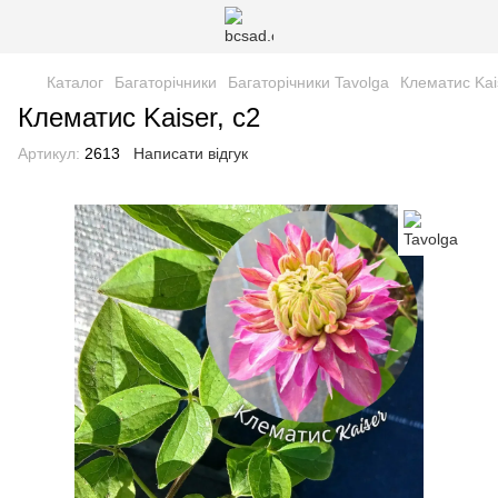
Каталог
Багаторічники
Багаторічники Tavolga
Клематис Kai
Клематис Kaiser, с2
Артикул:
2613
Написати відгук