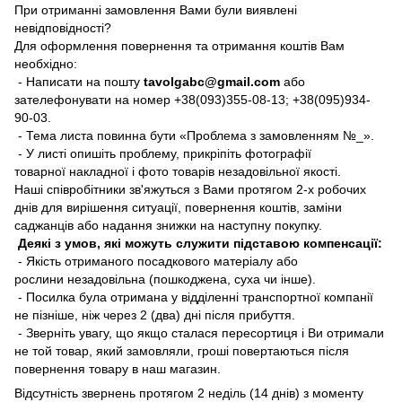
При отриманні замовлення Вами були виявлені
невідповідності?
Для оформлення повернення та отримання коштів Вам
необхідно:
- Написати на пошту
tavolgabc@gmail.com
або
зателефонувати на номер +38(093)355-08-13; +38(095)934-
90-03.
- Тема листа повинна бути «Проблема з замовленням №_».
- У листі опишіть проблему, прикріпіть фотографії
товарної накладної і фото товарів незадовільної якості.
Наші співробітники зв'яжуться з Вами протягом 2-х робочих
днів для вирішення ситуації, повернення коштів, заміни
саджанців або надання знижки на наступну покупку.
Деякі з умов, які можуть служити підставою компенсації:
- Якість отриманого посадкового матеріалу або
рослини незадовільна (пошкоджена, суха чи інше).
- Посилка була отримана у відділенні транспортної компанії
не пізніше, ніж через 2 (два) дні після прибуття.
- Зверніть увагу, що якщо сталася пересортиця і Ви отримали
не той товар, який замовляли, гроші повертаються після
повернення товару в наш магазин.
Відсутність звернень протягом 2 неділь (14 днів) з моменту