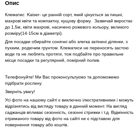
Опис
Клематис Kaiser- це ранній сорт, який цінується за пишні,
махрові квіти та компактну, кущову форму. Зазвичай виростає
до 1,5м, квіти махрові, насичено рожевого кольору, великого
розміру(14-15см в діаметрі).
Для посадки обирайте сонячні або злегка затінені ділянки, з
пухким, родючим грунтом. Клематиси не переносять застою
води та не люблять протяги, тож подбайте про правильне
місце посадки та регулярний, помірний полив.
Телефонуйте! Ми Вас проконсультуємо та допоможемо
підібрати рослину.
Зверніть увагу!
Усі фото на нашому сайті є виключно ілюстративними і можуть
відрізнятись від вигляду товару в данний момент. На вигляд
саджанців впливає сезонність, сезонні стрижки і т.д. Відмінність
отриманого товару від фото на сайті не є підставою для
повернення товару або коштів.