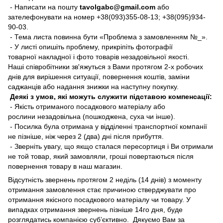
- Написати на пошту
tavolgabc@gmail.com
або
зателефонувати на номер +38(093)355-08-13; +38(095)934-
90-03.
- Тема листа повинна бути «Проблема з замовленням №_».
- У листі опишіть проблему, прикріпіть фотографії
товарної накладної і фото товарів незадовільної якості.
Наші співробітники зв'яжуться з Вами протягом 2-х робочих
днів для вирішення ситуації, повернення коштів, заміни
саджанців або надання знижки на наступну покупку.
Деякі з умов, які можуть служити підставою компенсації:
- Якість отриманого посадкового матеріалу або
рослини незадовільна (пошкоджена, суха чи інше).
- Посилка була отримана у відділенні транспортної компанії
не пізніше, ніж через 2 (два) дні після прибуття.
- Зверніть увагу, що якщо сталася пересортиця і Ви отримали
не той товар, який замовляли, гроші повертаються після
повернення товару в наш магазин.
Відсутність звернень протягом 2 неділь (14 днів) з моменту
отримання замовлення стає причиною стверджувати про
отримання якісного посадкового матеріалу чи товару. У
випадках отримання звернень пізніше 14го дня, буде
розглядатись компанією суб’єктивно. Дякуємо Вам за