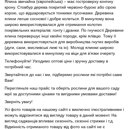
Ялина звичайна (європейська) – має гостроверху конічну
крону. Стовбур дерева покритий червоно-бурою або сірою
корою, що відшаровується тонкими лусочками. Деревина
ялини легше соснової і добре колеться. В минулому вона
широко використовувалася для отримання колотих
покрівельних матеріалів: гонту і дранки. По гнучкості Деревини
ялина перевершує інші хвойні породи, крім ялівцю. Тому її
деревина використовується для виробництва гнутих виробів
(дуги, сани, мисливські лижі та ін). Молоді ялинки широко
використовувалися в минулому на віци для в'язки очерету.
Телефонуйте! Узгодимо оптові ціни і зручну доставку в
потрібний час.
Звертайтеся до нас і ми, підберемо рослини які потрібні саме
Вам!
Перегляньте наш прайс та оберіть рослини для вашого саду
мрії за доступними цінами та вигідними умовами доставки!
Зверніть увагу!
Усі фото товарів на нашому сайті є виключно ілюстративними і
можуть відрізнятися від вигляду товару в даний момент. На
вигляд саджанців впливає сезонніть, сезонні стрижки і т.д.
Відмінність отриманого товару від фото на сайті не є