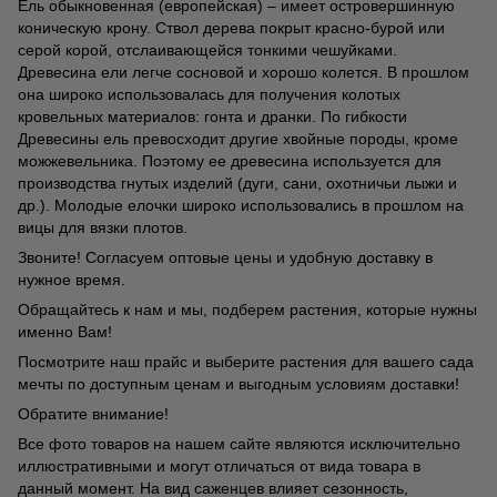
Ель обыкновенная (европейская) – имеет островершинную
коническую крону. Ствол дерева покрыт красно-бурой или
серой корой, отслаивающейся тонкими чешуйками.
Древесина ели легче сосновой и хорошо колется. В прошлом
она широко использовалась для получения колотых
кровельных материалов: гонта и дранки. По гибкости
Древесины ель превосходит другие хвойные породы, кроме
можжевельника. Поэтому ее древесина используется для
производства гнутых изделий (дуги, сани, охотничьи лыжи и
др.). Молодые елочки широко использовались в прошлом на
вицы для вязки плотов.
Звоните! Согласуем оптовые цены и удобную доставку в
нужное время.
Обращайтесь к нам и мы, подберем растения, которые нужны
именно Вам!
Посмотрите наш прайс и выберите растения для вашего сада
мечты по доступным ценам и выгодным условиям доставки!
Обратите внимание!
Все фото товаров на нашем сайте являются исключительно
иллюстративными и могут отличаться от вида товара в
данный момент. На вид саженцев влияет сезонность,