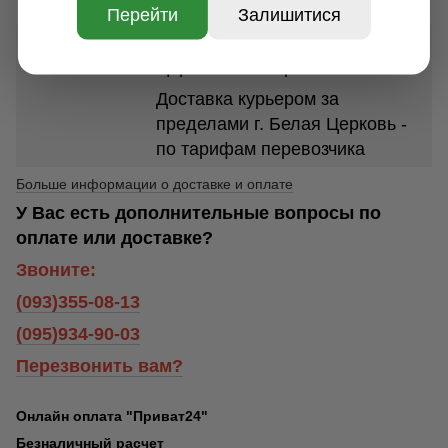
грн.
Перейти
Залишитися
Доставка курьером по г. Белая
Церковь - 250 грн.
Доставка курьером за
пределами г. Белая Церковь -
по тарифам перевозчика
Больше информации о доставке и оплате
У Вас есть дополнительные вопросы по
оплате или доставке?
Звоните:
(093)355-08-13
(095)934-90-03
Перезвонить вам?
Онлайн оплата "Приват24"
Безналичный расчет