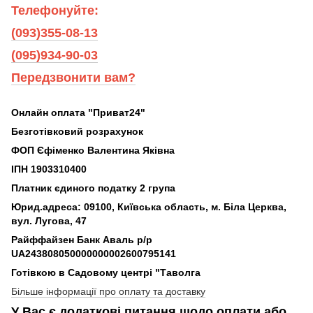
Телефонуйте:
(093)355-08-13
(095)934-90-03
Передзвонити вам?
Онлайн оплата "Приват24"
Безготівковий розрахунок
ФОП Єфіменко Валентина Яківна
ІПН 1903310400
Платник єдиного податку 2 група
Юрид.адреса: 09100, Київська область, м. Біла Церква,
вул. Лугова, 47
Райффайзен Банк Аваль р/р
UA243808050000000002600795141
Готівкою в Садовому центрі "Таволга
Більше інформації про оплату та доставку
У Вас є додаткові питання щодо оплати або