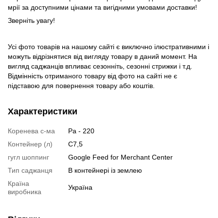
мрії за доступними цінами та вигідними умовами доставки!
Зверніть увагу!
Усі фото товарів на нашому сайті є виключно ілюстративними і
можуть відрізнятися від вигляду товару в даний момент. На
вигляд саджанців впливає сезонніть, сезонні стрижки і т.д.
Відмінність отриманого товару від фото на сайті не є
підставою для повернення товару або коштів.
Характеристики
Коренева с-ма
Ра - 220
Контейнер (л)
C7,5
гугл шоппинг
Google Feed for Merchant Center
Тип саджанця
В контейнері із землею
Країна
Україна
виробника