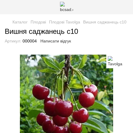
Каталог
Плодові
Плодові Tavolga
Вишня саджанець с10
Вишня саджанець с10
Артикул:
000004
Написати відгук