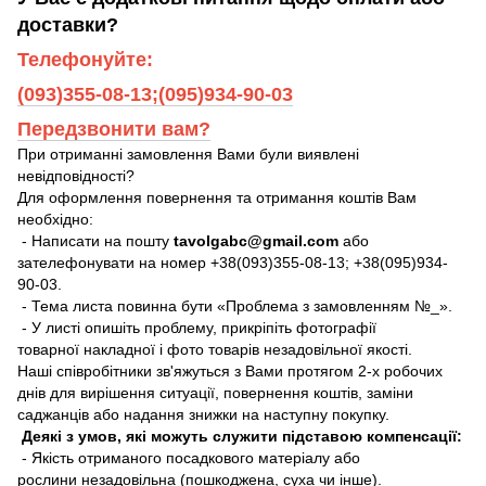
доставки?
Телефонуйте:
(093)355-08-13;(095)934-90-03
Передзвонити вам?
При отриманні замовлення Вами були виявлені
невідповідності?
Для оформлення повернення та отримання коштів Вам
необхідно:
- Написати на пошту
tavolgabc@gmail.com
або
зателефонувати на номер +38(093)355-08-13; +38(095)934-
90-03.
- Тема листа повинна бути «Проблема з замовленням №_».
- У листі опишіть проблему, прикріпіть фотографії
товарної накладної і фото товарів незадовільної якості.
Наші співробітники зв'яжуться з Вами протягом 2-х робочих
днів для вирішення ситуації, повернення коштів, заміни
саджанців або надання знижки на наступну покупку.
Деякі з умов, які можуть служити підставою компенсації:
- Якість отриманого посадкового матеріалу або
рослини незадовільна (пошкоджена, суха чи інше).