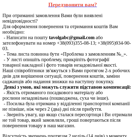
Передзвонити вам?
При отриманні замовлення Вами були виявлені
невідповідності?
Для оформлення повернення та отримання коштів Вам
необхідно:
- Написати на пошту
tavolgabc@gmail.com
або
зателефонувати на номер +38(093)355-08-13; +38(095)934-90-
03.
- Тема листа повинна бути «Проблема з замовленням №_».
- У листі опишіть проблему, прикріпіть фотографії
товарної накладної і фото товарів незадовільної якості.
Наші співробітники зв'яжуться з Вами протягом 2-х робочих
днів для вирішення ситуації, повернення коштів, заміни
саджанців або надання знижки на наступну покупку.
Деякі з умов, які можуть служити підставою компенсації:
- Якість отриманого посадкового матеріалу або
рослини незадовільна (пошкоджена, суха чи інше).
- Посилка була отримана у відділенні транспортної компанії
не пізніше, ніж через 2 (два) дні після прибуття.
- Зверніть увагу, що якщо сталася пересортиця і Ви отримали
не той товар, який замовляли, гроші повертаються після
повернення товару в наш магазин.
Відсутність звернень протягом 2 неділь (14 днів) з моменту