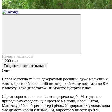
Немає в наявності
1 200 грн
Повідомити, коли з'явиться
Опис
Верба Матсуна та інші декоративні рослини, дуже мальовничі,
мають красивий зовнішній вигляд, який може досягати до 8 м
у висоту. Таке диво також Ви можете зустріти у нас.
Середньоросла, сильно гілляста дерево верба Матсудана в
природному середовищі виростає в Японії, Кореї, Китаї,
Маньчжурії біля берегів озер і річок. У природних умовах вона
має діаметр крони близько 5 м, виростає у висоту до 8 м.