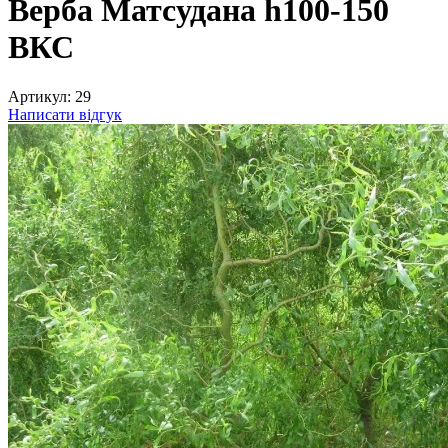
Верба Матсудана h100-150
ВКС
Артикул:
29
Написати відгук