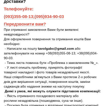
доставки?
Телефонуйте:
(093)355-08-13;(095)934-90-03
Передзвонити вам?
При отриманні замовлення Вами були виявлені
невідповідності?
Для оформлення повернення та отримання коштів Вам
необхідно:
- Написати на пошту
tavolgabc@gmail.com
або
зателефонувати на номер +38(093)355-08-13; +38(095)934-
90-03.
- Тема листа повинна бути «Проблема з замовленням №_».
- У листі опишіть проблему, прикріпіть фотографії
товарної накладної і фото товарів незадовільної якості.
Наші співробітники зв'яжуться з Вами протягом 2-х робочих
днів для вирішення ситуації, повернення коштів, заміни
саджанців або надання знижки на наступну покупку.
Деякі з умов, які можуть служити підставою компенсації:
- Якість отриманого посадкового матеріалу або
рослини незадовільна (пошкоджена, суха чи інше).
- Посилка була отримана у відділенні транспортної компанії