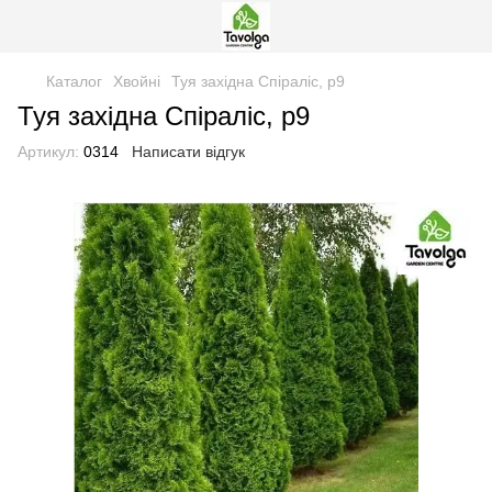
Каталог
Хвойні
Туя західна Спіраліс, р9
Туя західна Спіраліс, р9
Артикул:
0314
Написати відгук