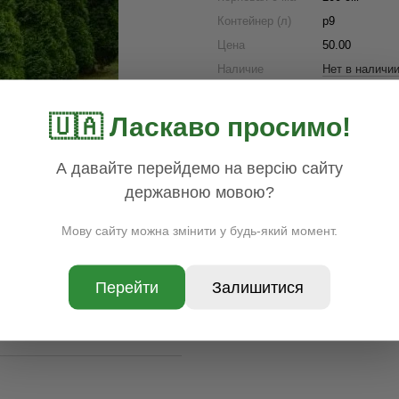
Контейнер (л)
р9
Цена
50.00
Наличие
Нет в наличи
Раздел
Хвойные
Доставка
Оплата
Гар
🇺🇦 Ласкаво просимо!
А давайте перейдемо на версію сайту
державною мовою?
Мову сайту можна змінити у будь-який момент.
Перейти
Залишитися