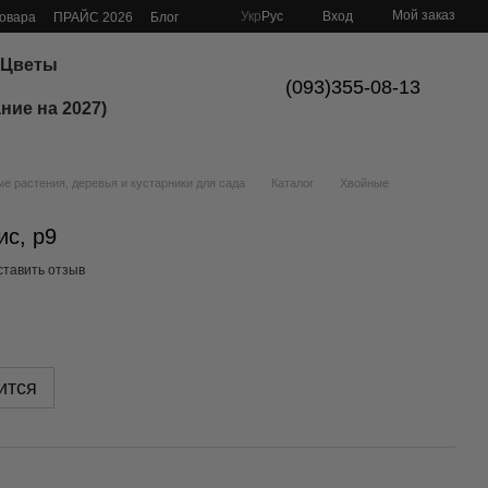
Мой заказ
Укр
Рус
Вход
товара
ПРАЙС 2026
Блог
Цветы
(093)355-08-13
ние на 2027)
 растения, деревья и кустарники для сада
Каталог
Хвойные
ис, р9
ставить отзыв
ится