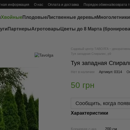
тная информация
О нас
Оплата и доставка
Порядок обмена/возврата 
ы
Хвойные
Плодовые
Лиственные деревья
Многолетники
уги
Партнеры
Агротовары
Цветы до 8 Марта (бронирова
Садовый центр ТАВОЛГА – декоративные
Туя западная Спиралис, р9
Туя западная Спирал
Нет в наличии
Артикул: 0314
О
50 грн
Сообщить, когда появ
Характеристики
Корневая с-ма
200 см