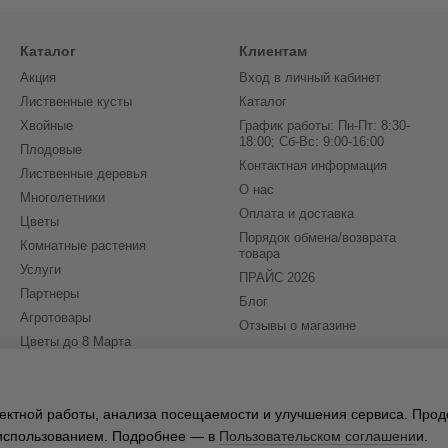
Каталог
Клиентам
Акция
Вход в личный кабинет
Лиственные кусты
Каталог
Хвойные
График работы: Пн-Пт: 8:30-
18:00; Сб-Вс: 9:00-16:00
Плодовые
Контактная информация
Лиственные деревья
О нас
Многолетники
Оплата и доставка
Цветы
Порядок обмена/возврата
Комнатные растения
товара
Услуги
ПРАЙС 2026
Партнеры
Блог
Агротовары
Отзывы о магазине
Цветы до 8 Марта
(бронирование на 2027)
Мы в соцсетях
рректной работы, анализа посещаемости и улучшения сервиса. Про
х использованием. Подробнее — в
Пользовательском соглашени
и.