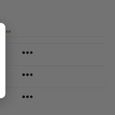
и
антия