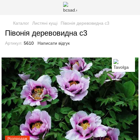
Каталог
Листяні кущі
Півонія деревовидна с3
Півонія деревовидна с3
Артикул:
5610
Написати відгук
Розпродаж