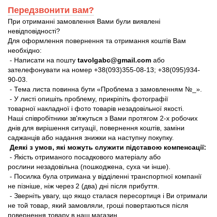
Передзвонити вам?
При отриманні замовлення Вами були виявлені
невідповідності?
Для оформлення повернення та отримання коштів Вам
необхідно:
- Написати на пошту
tavolgabc@gmail.com
або
зателефонувати на номер +38(093)355-08-13; +38(095)934-
90-03.
- Тема листа повинна бути «Проблема з замовленням №_».
- У листі опишіть проблему, прикріпіть фотографії
товарної накладної і фото товарів незадовільної якості.
Наші співробітники зв'яжуться з Вами протягом 2-х робочих
днів для вирішення ситуації, повернення коштів, заміни
саджанців або надання знижки на наступну покупку.
Деякі з умов, які можуть служити підставою компенсації:
- Якість отриманого посадкового матеріалу або
рослини незадовільна (пошкоджена, суха чи інше).
- Посилка була отримана у відділенні транспортної компанії
не пізніше, ніж через 2 (два) дні після прибуття.
- Зверніть увагу, що якщо сталася пересортиця і Ви отримали
не той товар, який замовляли, гроші повертаються після
повернення товару в наш магазин.