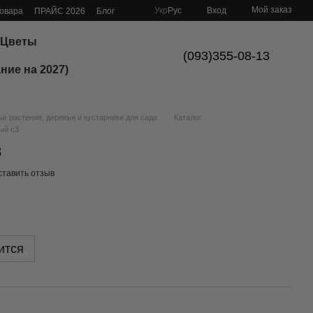
Мой заказ
Укр
Рус
Вход
товара
ПРАЙС 2026
Блог
Цветы
(093)355-08-13
ние на 2027)
 растения, деревья и кустарники для сада
Каталог
ый с3
3
ставить отзыв
ится