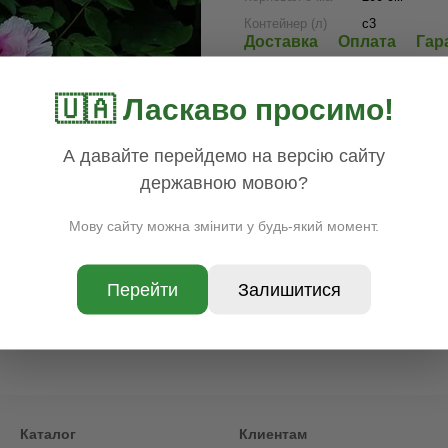
Контейнер (л)
с3
Доставка
Оплата
Гар
🇺🇦 Ласкаво просимо!
А давайте перейдемо на версію сайту
державною мовою?
Мову сайту можна змінити у будь-який момент.
Перейти
Залишитися
Каталог
Клиентам