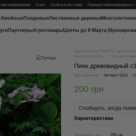
тная информация
О нас
Оплата и доставка
Порядок обмена/возврата 
ы
Хвойные
Плодовые
Лиственные деревья
Многолетники
уги
Партнеры
Агротовары
Цветы до 8 Марта (бронирова
Садовый центр ТАВОЛГА – декоративные
Лиственные кусты
Пион древовидн
Пион древовидный с
Нет в наличии
Артикул: 5610
О
200 грн
Сообщить, когда появ
Характеристики
Корневая с-ма
200 см