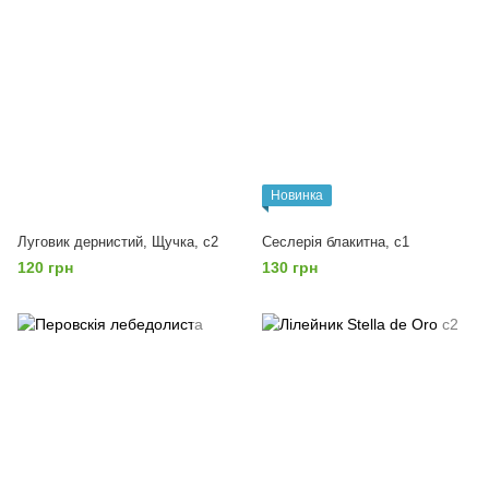
Новинка
Луговик дернистий, Щучка, с2
Сеслерія блакитна, с1
120 грн
130 грн