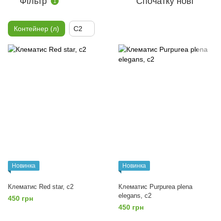
Фільтр
Спочатку нові
1
Контейнер (л)
C2
Новинка
Новинка
Клематис Red star, с2
Клематис Purpurea plena
elegans, с2
450 грн
450 грн