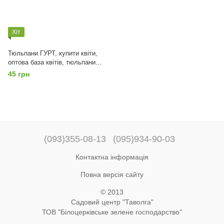
Хіт
Тюльпани ГУРТ, купити квіти,
оптова база квітів, тюльпани
на зріз, від 5000шт, Мікс
45 грн
(093)355-08-13
(095)934-90-03
Контактна інформація
Повна версія сайту
© 2013
Садовий центр "Таволга"
ТОВ "Білоцерківське зелене господарство"