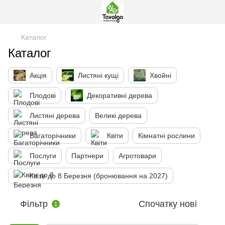
Каталог
Каталог
Акція
Листяні кущі
Хвойні
Плодові
Декоративні дерева
Листяні дерева
Великі дерева
Багаторічники
Квіти
Кімнатні рослини
Послуги
Партнери
Агротовари
Квіти до 8 Березня (бронювання на 2027)
Фільтр
Спочатку нові
1