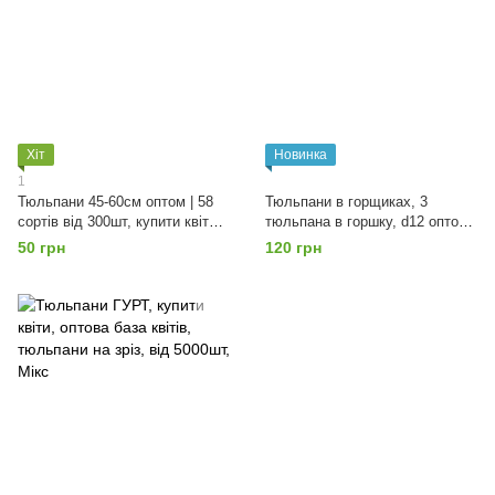
Хіт
Новинка
1
Тюльпани 45-60см оптом | 58
Тюльпани в горщиках, 3
сортів від 300шт, купити квіти,
тюльпана в горшку, d12 оптом,
оптова база квітів, Мікс
від 50шт, квіти оптом, база
50 грн
120 грн
квітів, Мікс