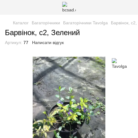
Каталог
Багаторічники
Багаторічники Tavolga
Барвінок, с2
Барвінок, с2, Зелений
Артикул:
77
Написати відгук