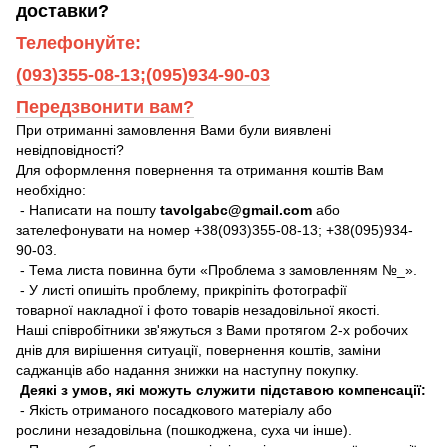
доставки?
Телефонуйте:
(093)355-08-13;(095)934-90-03
Передзвонити вам?
При отриманні замовлення Вами були виявлені
невідповідності?
Для оформлення повернення та отримання коштів Вам
необхідно:
- Написати на пошту
tavolgabc@gmail.com
або
зателефонувати на номер +38(093)355-08-13; +38(095)934-
90-03.
- Тема листа повинна бути «Проблема з замовленням №_».
- У листі опишіть проблему, прикріпіть фотографії
товарної накладної і фото товарів незадовільної якості.
Наші співробітники зв'яжуться з Вами протягом 2-х робочих
днів для вирішення ситуації, повернення коштів, заміни
саджанців або надання знижки на наступну покупку.
Деякі з умов, які можуть служити підставою компенсації:
- Якість отриманого посадкового матеріалу або
рослини незадовільна (пошкоджена, суха чи інше).