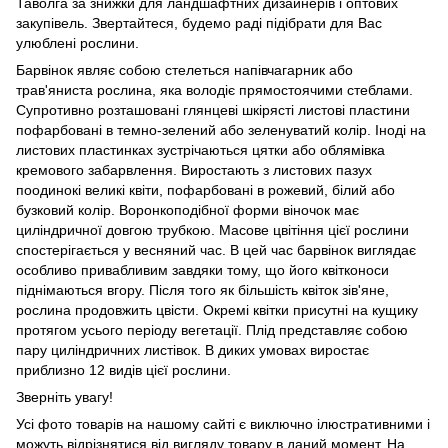
Таволга за знижки для ландшафтних дизайнерів і оптових
закупівель. Звертайтеся, будемо раді підібрати для Вас
улюблені рослини.
Барвінок являє собою стелеться напівчагарник або
трав'яниста рослина, яка володіє прямостоячими стеблами.
Супротивно розташовані глянцеві шкірясті листові пластини
пофарбовані в темно-зелений або зеленуватий колір. Іноді на
листових пластинках зустрічаються цятки або облямівка
кремового забарвлення. Виростають з листових пазух
поодинокі великі квіти, пофарбовані в рожевий, білий або
бузковий колір. Воронкоподібної форми віночок має
циліндричної довгою трубкою. Масове цвітіння цієї рослини
спостерігається у весняний час. В цей час барвінок виглядає
особливо привабливим завдяки тому, що його квітконоси
піднімаються вгору. Після того як більшість квіток зів'яне,
рослина продовжить цвісти. Окремі квітки присутні на кущику
протягом усього періоду вегетації. Плід представляє собою
пару циліндричних листівок. В диких умовах виростає
приблизно 12 видів цієї рослини.
Зверніть увагу!
Усі фото товарів на нашому сайті є виключно ілюстративними і
можуть відрізнятися від вигляду товару в даний момент. На