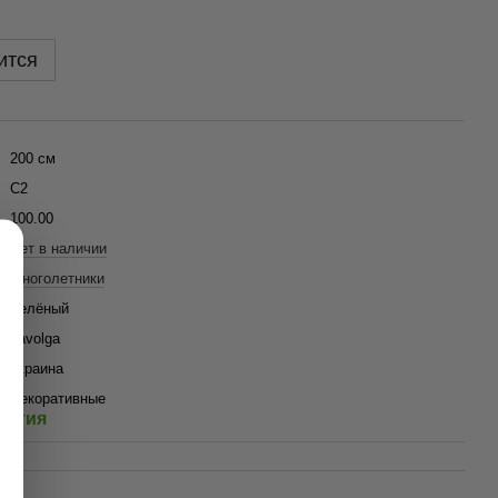
ится
200 см
C2
100.00
Нет в наличии
Многолетники
Зелёный
Tavolga
Украина
Декоративные
антия