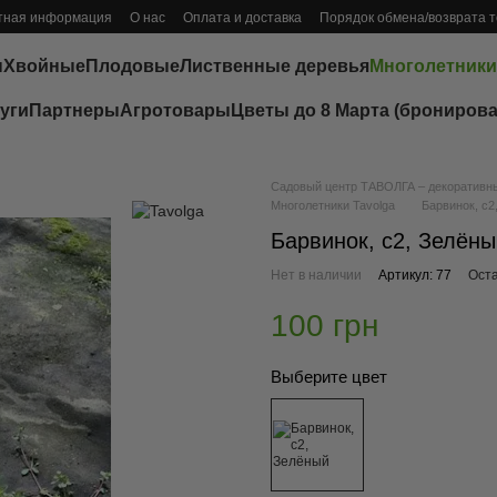
тная информация
О нас
Оплата и доставка
Порядок обмена/возврата 
ы
Хвойные
Плодовые
Лиственные деревья
Многолетники
уги
Партнеры
Агротовары
Цветы до 8 Марта (бронирова
Садовый центр ТАВОЛГА – декоративные
Многолетники Tavolga
Барвинок, с2
Барвинок, с2, Зелёны
Нет в наличии
Артикул: 77
Оста
100 грн
Выберите цвет