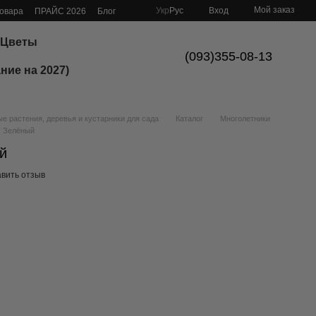
Мой заказ
Укр
Рус
Вход
товара
ПРАЙС 2026
Блог
Цветы
(093)355-08-13
ние на 2027)
 растения, деревья и кустарники для сада
Каталог
Многолетники
, Зелёный
й
вить отзыв