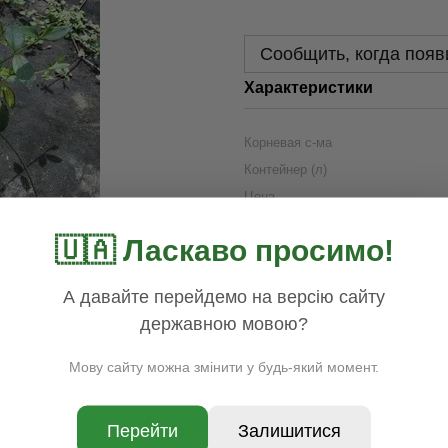
Сообщить, когда появ
Характеристики
Корневая с-ма
Контейнер (л)
Цена
Наличие
🇺🇦 Ласкаво просимо!
Раздел
Цвет
А давайте перейдемо на версію сайту
Бренд
державною мовою?
Страна производитель товара
Группа
Мову сайту можна змінити у будь-який момент.
Доставка
Оплата
Гар
Перейти
Залишитися