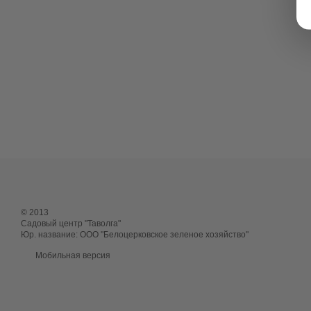
© 2013
Садовый центр "Таволга"
Юр. название: ООО "Белоцерковское зеленое хозяйство"
Мобильная версия