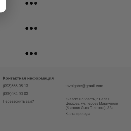
Контактная информация
(093)355-08-13
tavolgabc@gmail.com
(095)934-90-03
Киевская область, г. Белая
Перезвонить вам?
Церковь, ул. Героев Мариуполя
(бывшая Льва Толстого), 32a
Карта проезда