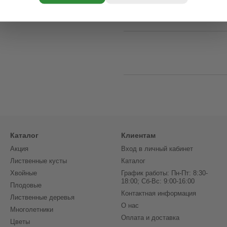
Каталог
Клиентам
Акция
Вход в личный кабинет
Лиственные кусты
Каталог
Хвойные
График работы: Пн-Пт: 8:30-
18:00; Сб-Вс: 9:00-16:00
Плодовые
Контактная информация
Лиственные деревья
О нас
Многолетники
Оплата и доставка
Цветы