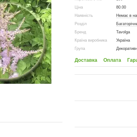
Ціна
80.00
Наявність
Немає в на
Розділ
Багаторічн
Бренд
Tavolga
Країна виробника
Україна
Група
Декоративн
Доставка
Оплата
Гар