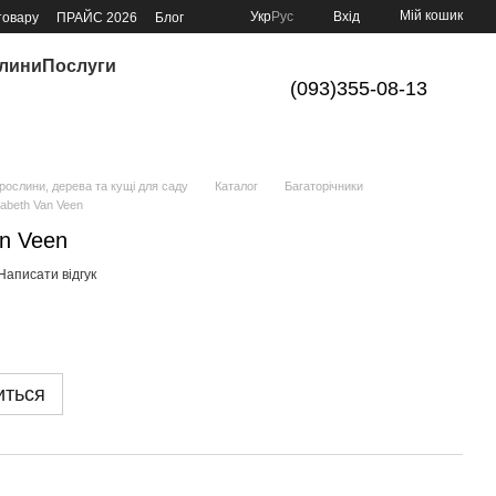
Мій кошик
Укр
Рус
Вхід
товару
ПРАЙС 2026
Блог
слини
Послуги
(093)355-08-13
ослини, дерева та кущі для саду
Каталог
Багаторічники
sabeth Van Veen
an Veen
Написати відгук
иться