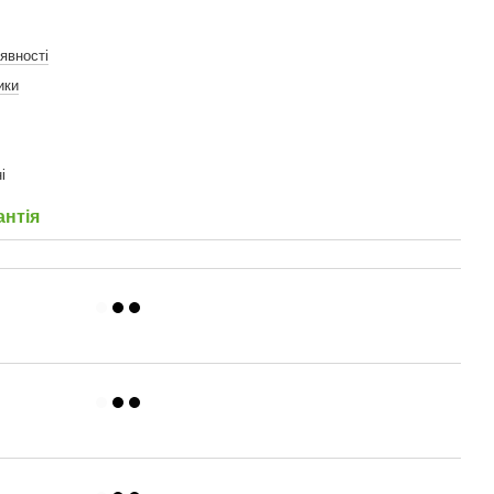
явності
ики
і
антія