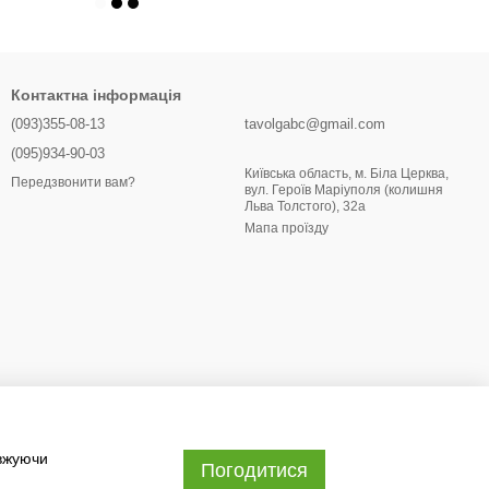
Контактна інформація
(093)355-08-13
tavolgabc@gmail.com
(095)934-90-03
Київська область, м. Біла Церква,
Передзвонити вам?
вул. Героїв Маріуполя (колишня
Льва Толстого), 32a
Мапа проїзду
овжуючи
Погодитися