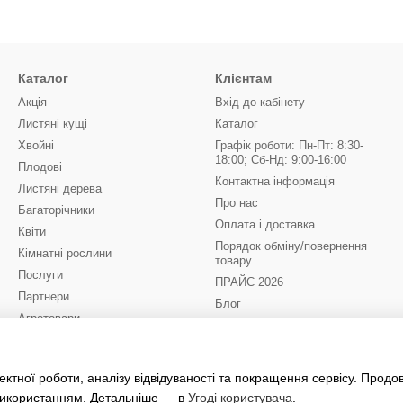
Каталог
Клієнтам
Акція
Вхід до кабінету
Листяні кущі
Каталог
Хвойні
Графік роботи: Пн-Пт: 8:30-
18:00; Сб-Нд: 9:00-16:00
Плодові
Контактна інформація
Листяні дерева
Про нас
Багаторічники
Оплата і доставка
Квіти
Порядок обміну/повернення
Кімнатні рослини
товару
Послуги
ПРАЙС 2026
Партнери
Блог
Агротовари
Відгуки про магазин
Квіти до 8 Березня
(бронювання на 2027)
Ми в соцмережах
ктної роботи, аналізу відвідуваності та покращення сервісу. Прод
 використанням. Детальніше — в
Угоді користувача
.