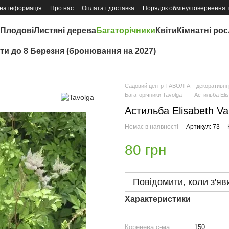
на інформація
Про нас
Оплата і доставка
Порядок обміну/повернення 
Плодові
Листяні дерева
Багаторічники
Квіти
Кімнатні ро
іти до 8 Березня (бронювання на 2027)
Садовий центр ТАВОЛГА – декоративні р
Багаторічники Tavolga
Астильба Eli
Астильба Elisabeth V
Немає в наявності
Артикул: 73
80 грн
Повідомити, коли з'яв
Характеристики
Коренева с-ма
150