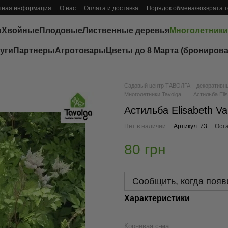
тная информация
О нас
Оплата и доставка
Порядок обмена/возврата 
ы
Хвойные
Плодовые
Лиственные деревья
Многолетники
уги
Партнеры
Агротовары
Цветы до 8 Марта (бронирова
Садовый центр ТАВОЛГА – декоративные
Многолетники Tavolga
Астильба Eli
Астильба Elisabeth V
Нет в наличии
Артикул: 73
Оста
80 грн
Сообщить, когда появ
Характеристики
Корневая с-ма