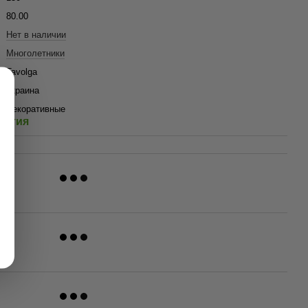
80.00
Нет в наличии
Многолетники
Tavolga
Украина
Декоративные
антия