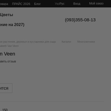
Мой заказ
Укр
Рус
Вход
товара
ПРАЙС 2026
Блог
Цветы
(093)355-08-13
ние на 2027)
 растения, деревья и кустарники для сада
Каталог
Многолетники
sabeth Van Veen
an Veen
вить отзыв
ится
150