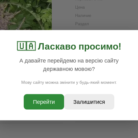
Цена
Наличие
Раздел
Бренд
Страна производитель товара
🇺🇦 Ласкаво просимо!
Группа
Доставка
Оплата
Гар
А давайте перейдемо на версію сайту
державною мовою?
Мову сайту можна змінити у будь-який момент.
Перейти
Залишитися