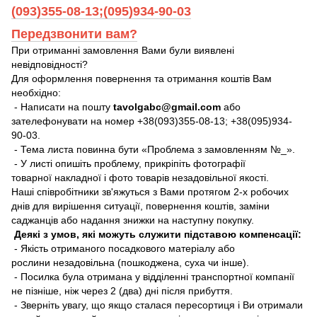
(093)355-08-13;(095)934-90-03
Передзвонити вам?
При отриманні замовлення Вами були виявлені
невідповідності?
Для оформлення повернення та отримання коштів Вам
необхідно:
- Написати на пошту
tavolgabc@gmail.com
або
зателефонувати на номер +38(093)355-08-13; +38(095)934-
90-03.
- Тема листа повинна бути «Проблема з замовленням №_».
- У листі опишіть проблему, прикріпіть фотографії
товарної накладної і фото товарів незадовільної якості.
Наші співробітники зв'яжуться з Вами протягом 2-х робочих
днів для вирішення ситуації, повернення коштів, заміни
саджанців або надання знижки на наступну покупку.
Деякі з умов, які можуть служити підставою компенсації:
- Якість отриманого посадкового матеріалу або
рослини незадовільна (пошкоджена, суха чи інше).
- Посилка була отримана у відділенні транспортної компанії
не пізніше, ніж через 2 (два) дні після прибуття.
- Зверніть увагу, що якщо сталася пересортиця і Ви отримали