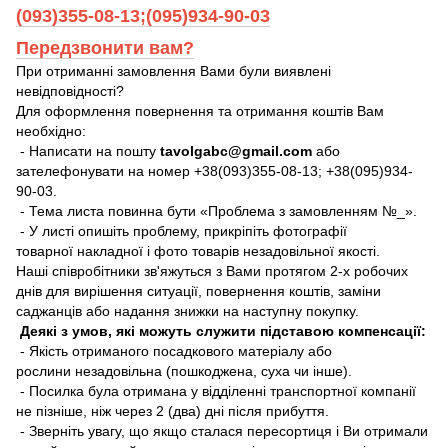
(093)355-08-13;(095)934-90-03
Передзвонити вам?
При отриманні замовлення Вами були виявлені
невідповідності?
Для оформлення повернення та отримання коштів Вам
необхідно:
- Написати на пошту
tavolgabc@gmail.com
або
зателефонувати на номер +38(093)355-08-13; +38(095)934-
90-03.
- Тема листа повинна бути «Проблема з замовленням №_».
- У листі опишіть проблему, прикріпіть фотографії
товарної накладної і фото товарів незадовільної якості.
Наші співробітники зв'яжуться з Вами протягом 2-х робочих
днів для вирішення ситуації, повернення коштів, заміни
саджанців або надання знижки на наступну покупку.
Деякі з умов, які можуть служити підставою компенсації:
- Якість отриманого посадкового матеріалу або
рослини незадовільна (пошкоджена, суха чи інше).
- Посилка була отримана у відділенні транспортної компанії
не пізніше, ніж через 2 (два) дні після прибуття.
- Зверніть увагу, що якщо сталася пересортиця і Ви отримали