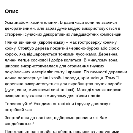
Опис
Усім знайомі хвойні ялинки. В давні часи вони не звалися
декоративними, але зараз дуже модно використовуються в
створенні сучасних декоративних ландшафтних композицій.
Ялина звичайна (європейська) – має гостроверху конічну
крону. Стовбур дерева покритий червоно-бурою або сірою
корою, яка відшаровується тонкими лусочками. Деревина
ялини легше соснової і добре колеться. В минулому вона
широко використовувалася для отримання гнучких
покрівельних матеріалів: гонту і дранки. По гнучкості деревини
ялина перевершує інші хвойні породи, крім ялівця. Тому її
деревина використовується для виробництва гнутих виробів
(дуги, сани, мисливські лижі та інші). Молоді ялинки широко
використовувалися в минулому для в'язки плотів.
Телефонуйте! Узгодимо оптові ціни і зручну доставку в
потрібний час.
Звертайтеся до нас і ми, підберемо рослини які Вам
сподобаються!
Перегляньте наш прайс та оберіть рослини за доступними