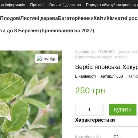
на інформація
Про нас
Оплата і доставка
Порядок обміну/повернення 
Плодові
Листяні дерева
Багаторічники
Квіти
Кімнатні ро
іти до 8 Березня (бронювання на 2027)
Садовий центр ТАВОЛГА – декоративні р
Верба японська Хакуро-Нішікі с2
Верба японська Хакур
В наявності
Артикул: 658
Напис
250 грн
Купити
Характеристики
Контейнер (л)
C2