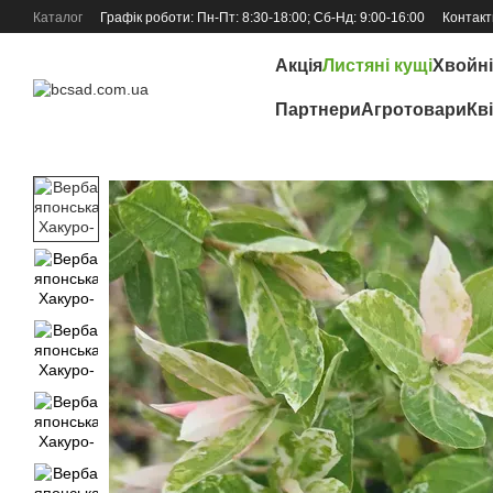
Перейти до основного контенту
Каталог
Графік роботи: Пн-Пт: 8:30-18:00; Сб-Нд: 9:00-16:00
Контакт
Відгуки про магазин
Акція
Листяні кущі
Хвойні
Партнери
Агротовари
Кв