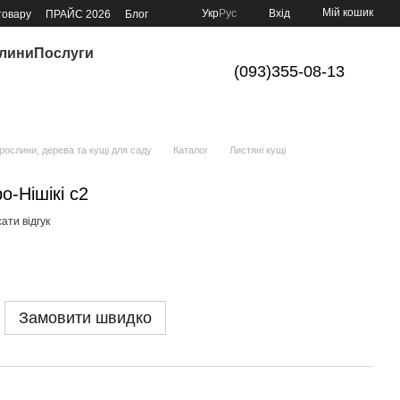
Мій кошик
Укр
Рус
Вхід
товару
ПРАЙС 2026
Блог
слини
Послуги
(093)355-08-13
ослини, дерева та кущі для саду
Каталог
Листяні кущі
о-Нішікі с2
ати відгук
Замовити швидко