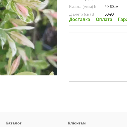
Висота (м/см) h
40-60см
Діаметр (cм) d
50-90
Доставка
Оплата
Гар
Каталог
Клієнтам