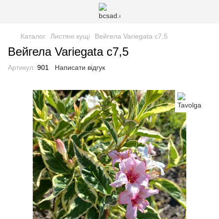
Каталог
Листяні кущі
Вейгела Variegata с7,5
Вейгела Variegata с7,5
Артикул:
901
Написати відгук