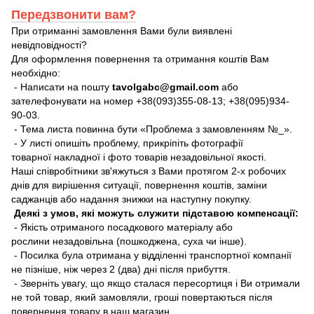
Передзвонити вам?
При отриманні замовлення Вами були виявлені
невідповідності?
Для оформлення повернення та отримання коштів Вам
необхідно:
- Написати на пошту
tavolgabc@gmail.com
або
зателефонувати на номер +38(093)355-08-13; +38(095)934-
90-03.
- Тема листа повинна бути «Проблема з замовленням №_».
- У листі опишіть проблему, прикріпіть фотографії
товарної накладної і фото товарів незадовільної якості.
Наші співробітники зв'яжуться з Вами протягом 2-х робочих
днів для вирішення ситуації, повернення коштів, заміни
саджанців або надання знижки на наступну покупку.
Деякі з умов, які можуть служити підставою компенсації:
- Якість отриманого посадкового матеріалу або
рослини незадовільна (пошкоджена, суха чи інше).
- Посилка була отримана у відділенні транспортної компанії
не пізніше, ніж через 2 (два) дні після прибуття.
- Зверніть увагу, що якщо сталася пересортиця і Ви отримали
не той товар, який замовляли, гроші повертаються після
повернення товару в наш магазин.