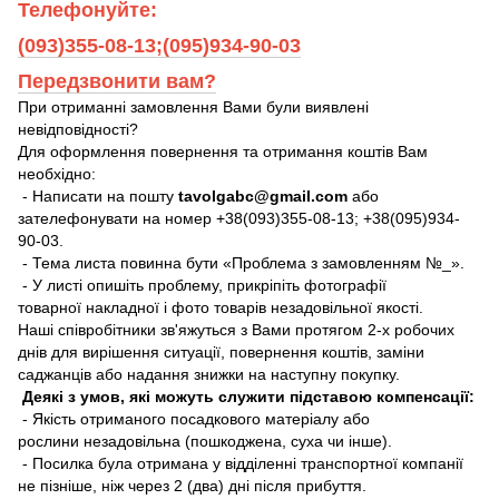
Телефонуйте:
(093)355-08-13;(095)934-90-03
Передзвонити вам?
При отриманні замовлення Вами були виявлені
невідповідності?
Для оформлення повернення та отримання коштів Вам
необхідно:
- Написати на пошту
tavolgabc@gmail.com
або
зателефонувати на номер +38(093)355-08-13; +38(095)934-
90-03.
- Тема листа повинна бути «Проблема з замовленням №_».
- У листі опишіть проблему, прикріпіть фотографії
товарної накладної і фото товарів незадовільної якості.
Наші співробітники зв'яжуться з Вами протягом 2-х робочих
днів для вирішення ситуації, повернення коштів, заміни
саджанців або надання знижки на наступну покупку.
Деякі з умов, які можуть служити підставою компенсації:
- Якість отриманого посадкового матеріалу або
рослини незадовільна (пошкоджена, суха чи інше).
- Посилка була отримана у відділенні транспортної компанії
не пізніше, ніж через 2 (два) дні після прибуття.