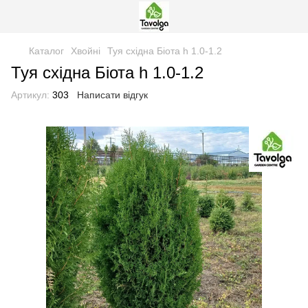
Каталог
Хвойні
Туя східна Біота h 1.0-1.2
Туя східна Біота h 1.0-1.2
Артикул:
303
Написати відгук