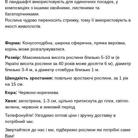
В ландшафті використовують для одиночних посадок, у
композиціях з іншими хвойними, листяними та
багаторічниками.
Рослина чудово переносить стрижку, тому її використовують в
якості живоплотів.
Форма:
Конусоподібна, широка сферична, пряма верхівка,
корінь може розгалужуватися.
Розмір:
Максимальна висота рослини близько 5-10 м (в
Україні висота рослини за 40 років може досягти 6 м), діаметр
близько 3-4 м, а діаметр стовбура близько 1 м.
Швидкість зростання:
повільно зростаючі рослини, за 1 рік
на 15 см.
Кора:
Червоно-коричнева.
Хвоя:
загострена, 1-3 см, щільно притиснута до гілок, світло-
зелена, червоніє в зимовий період.
Телефонуйте! Узгодимо оптові ціни і зручну доставку в
потрібний час.
Звертайтеся до нас і ми, підберемо рослини які потрібні саме
Вам!