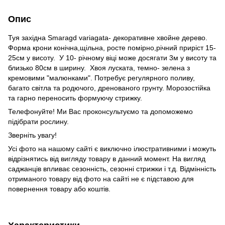
Опис
Туя західна Smaragd variagata- декоративне хвойне дерево.
Форма крони конічна,щільна, росте помірно,річний приріст 15-
25см у висоту. У 10- річному віці може досягати 3м у висоту та
близько 80см в ширину. Хвоя луската, темно- зелена з
кремовими "малюнками". Потребує регулярного поливу,
багато світла та родючого, дренованого грунту. Морозостійка
та гарно переносить формуючу стрижку.
Телефонуйте! Ми Вас проконсультуємо та допоможемо
підібрати рослину.
Зверніть увагу!
Усі фото на нашому сайті є виключно ілюстративними і можуть
відрізнятись від вигляду товару в данний момент. На вигляд
саджанців впливає сезонність, сезонні стрижки і т.д. Відмінність
отриманого товару від фото на сайті не є підставою для
повернення товару або коштів.