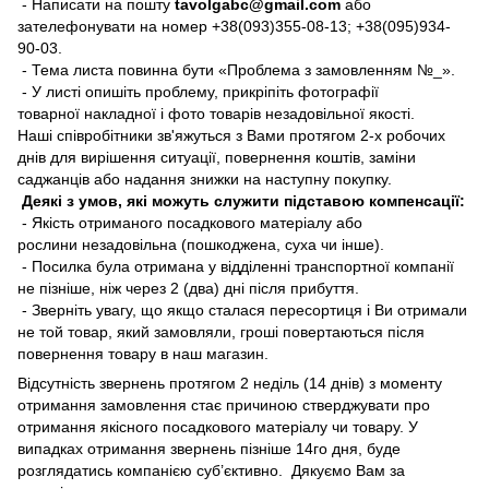
- Написати на пошту
tavolgabc@gmail.com
або
зателефонувати на номер +38(093)355-08-13; +38(095)934-
90-03.
- Тема листа повинна бути «Проблема з замовленням №_».
- У листі опишіть проблему, прикріпіть фотографії
товарної накладної і фото товарів незадовільної якості.
Наші співробітники зв'яжуться з Вами протягом 2-х робочих
днів для вирішення ситуації, повернення коштів, заміни
саджанців або надання знижки на наступну покупку.
Деякі з умов, які можуть служити підставою компенсації:
- Якість отриманого посадкового матеріалу або
рослини незадовільна (пошкоджена, суха чи інше).
- Посилка була отримана у відділенні транспортної компанії
не пізніше, ніж через 2 (два) дні після прибуття.
- Зверніть увагу, що якщо сталася пересортиця і Ви отримали
не той товар, який замовляли, гроші повертаються після
повернення товару в наш магазин.
Відсутність звернень протягом 2 неділь (14 днів) з моменту
отримання замовлення стає причиною стверджувати про
отримання якісного посадкового матеріалу чи товару. У
випадках отримання звернень пізніше 14го дня, буде
розглядатись компанією суб’єктивно. Дякуємо Вам за