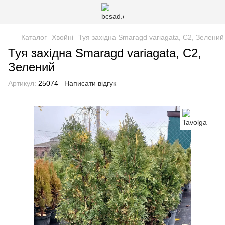
Каталог
Хвойні
Туя західна Smaragd variagata, С2, Зелений
Туя західна Smaragd variagata, С2,
Зелений
Артикул:
25074
Написати відгук