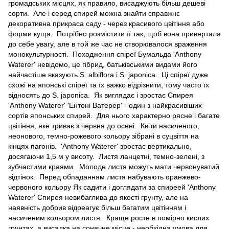
громадських місцях, як правило, висаджують більш дешеві
сорти. Але і серед спирей можна знайти справжнє
декоративна прикраса саду - через красивого цвітіння або
форми куща. Потрібно розмістити її так, щоб вона привертала
до себе увагу, але в той же час не створювалося враження
монокультурності. Походження спіреї Бумальда 'Anthony
Waterer' невідомо, це гібрид, батьківськими видами його
найчастіше вказують S. albiflora і S. japonica. Ці спіреї дуже
схожі на японські спіреї та їх важко відрізнити, тому часто їх
відносять до S. japonica. Як виглядає і зростає Спирея
'Anthony Waterer' 'Ентоні Ватерер' - один з найкрасивіших
сортів японських спирей. Для нього характерно рясне і багате
цвітіння, яке триває з червня до осені. Квіти насиченого,
неонового, темно-рожевого кольору зібрані в суцвіття на
кінцях пагонів. 'Anthony Waterer' зростає вертикально,
досягаючи 1,5 м у висоту. Листя ланцетні, темно-зелені, з
зубчастими краями. Молоде листя можуть мати червонуватий
відтінок. Перед обпаданням листя набувають оранжево-
червоного кольору Як садити і доглядати за спиреей 'Anthony
Waterer' Спирея невибаглива до якості грунту, але на
наявність добрив відреагує більш багатим цвітінням і
насиченим кольором листя. Краще росте в помірно кислих
грунтах, а висадка на сонячне місце - необхідна умова для