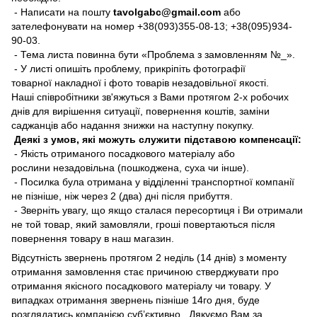
- Написати на пошту
tavolgabc@gmail.com
або
зателефонувати на номер +38(093)355-08-13; +38(095)934-
90-03.
- Тема листа повинна бути «Проблема з замовленням №_».
- У листі опишіть проблему, прикріпіть фотографії
товарної накладної і фото товарів незадовільної якості.
Наші співробітники зв'яжуться з Вами протягом 2-х робочих
днів для вирішення ситуації, повернення коштів, заміни
саджанців або надання знижки на наступну покупку.
Деякі з умов, які можуть служити підставою компенсації:
- Якість отриманого посадкового матеріалу або
рослини незадовільна (пошкоджена, суха чи інше).
- Посилка була отримана у відділенні транспортної компанії
не пізніше, ніж через 2 (два) дні після прибуття.
- Зверніть увагу, що якщо сталася пересортиця і Ви отримали
не той товар, який замовляли, гроші повертаються після
повернення товару в наш магазин.
Відсутність звернень протягом 2 неділь (14 днів) з моменту
отримання замовлення стає причиною стверджувати про
отримання якісного посадкового матеріалу чи товару. У
випадках отримання звернень пізніше 14го дня, буде
розглядатись компанією суб’єктивно. Дякуємо Вам за