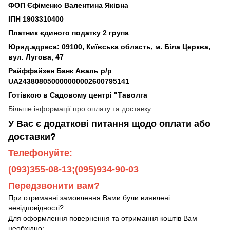
ФОП Єфіменко Валентина Яківна
ІПН 1903310400
Платник єдиного податку 2 група
Юрид.адреса: 09100, Київська область, м. Біла Церква,
вул. Лугова, 47
Райффайзен Банк Аваль р/р
UA243808050000000002600795141
Готівкою в Садовому центрі "Таволга
Більше інформації про оплату та доставку
У Вас є додаткові питання щодо оплати або
доставки?
Телефонуйте:
(093)355-08-13;(095)934-90-03
Передзвонити вам?
При отриманні замовлення Вами були виявлені
невідповідності?
Для оформлення повернення та отримання коштів Вам
необхідно: