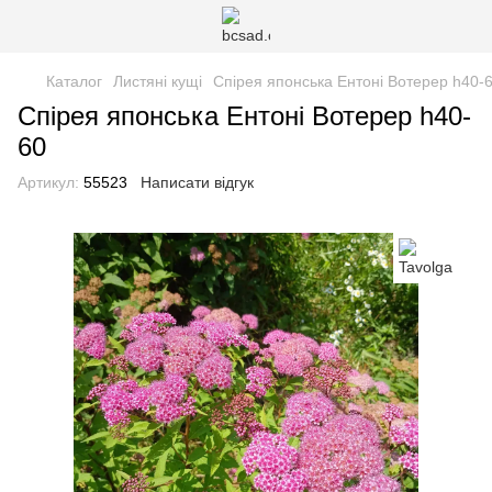
Каталог
Листяні кущі
Спірея японська Ентоні Вотерер h40-
Спірея японська Ентоні Вотерер h40-
60
Артикул:
55523
Написати відгук