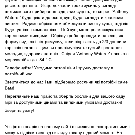
рясного цвітіння. Якщо докласти трохи зусиль у вигляді
щотижневого прибирання відцвілих суцвіть, то спірея 'Anthony
Waterer' буде цвісти до осені, кущ буде виглядати красивим і
чистим. Радимо обрізанням обмежувати висоту куща, тоді він
буде густіше і компактніше. Цей кущ може розмножуватися
кореневими живцями. Обрізку треба проводити навесні, як
формуючу, так і підтримуючу, коли відрізають до 2/3 довжини
торішніх пагонів - цим ви простімуліруете густий зростання
молодих, здорових пагонів. Спірея 'Anthony Waterer' повністю
морозостійка до -34 ° C.
Телефонуйте! Узгодимо оптові ціни і зручну доставку в
потрібний час.
Звертайтеся до нас і ми, підберемо рослини які потрібні саме
Вам!
Перегляньте наш прайс та оберіть рослини для вашого саду
мрії за доступними цінами та вигідними умовами доставки!
Зверніть увагу!
Усі фото товарів на нашому сайті є виключно ілюстративними і
можуть відрізнятися від вигляду товару в даний момент. На