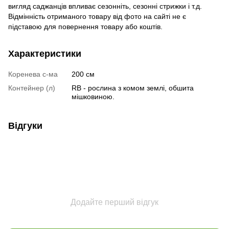
вигляд саджанців впливає сезонніть, сезонні стрижки і т.д.
Відмінність отриманого товару від фото на сайті не є
підставою для повернення товару або коштів.
Характеристики
Коренева с-ма
200 см
Контейнер (л)
RB - рослина з комом землі, обшита
мішковиною.
Відгуки
Додайте перший відгук