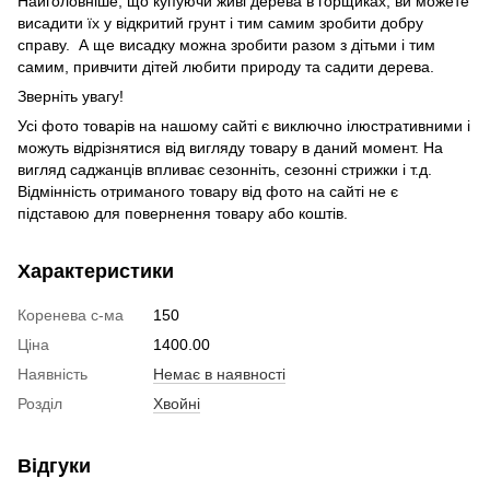
Найголовніше, що купуючи живі дерева в горщиках, ви можете
висадити їх у відкритий грунт і тим самим зробити добру
справу. А ще висадку можна зробити разом з дітьми і тим
самим, привчити дітей любити природу та садити дерева.
Зверніть увагу!
Усі фото товарів на нашому сайті є виключно ілюстративними і
можуть відрізнятися від вигляду товару в даний момент. На
вигляд саджанців впливає сезонніть, сезонні стрижки і т.д.
Відмінність отриманого товару від фото на сайті не є
підставою для повернення товару або коштів.
Характеристики
Коренева с-ма
150
Ціна
1400.00
Наявність
Немає в наявності
Розділ
Хвойні
Відгуки