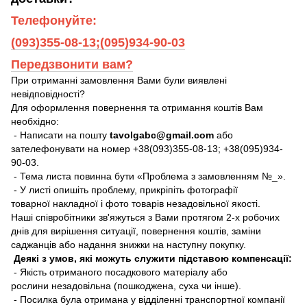
Телефонуйте:
(093)355-08-13;(095)934-90-03
Передзвонити вам?
При отриманні замовлення Вами були виявлені
невідповідності?
Для оформлення повернення та отримання коштів Вам
необхідно:
- Написати на пошту
tavolgabc@gmail.com
або
зателефонувати на номер +38(093)355-08-13; +38(095)934-
90-03.
- Тема листа повинна бути «Проблема з замовленням №_».
- У листі опишіть проблему, прикріпіть фотографії
товарної накладної і фото товарів незадовільної якості.
Наші співробітники зв'яжуться з Вами протягом 2-х робочих
днів для вирішення ситуації, повернення коштів, заміни
саджанців або надання знижки на наступну покупку.
Деякі з умов, які можуть служити підставою компенсації:
- Якість отриманого посадкового матеріалу або
рослини незадовільна (пошкоджена, суха чи інше).
- Посилка була отримана у відділенні транспортної компанії