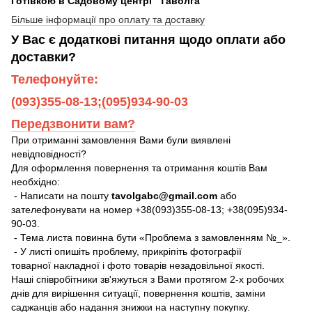
Готівкою в Садовому центрі "Таволга
Більше інформації про оплату та доставку
У Вас є додаткові питання щодо оплати або
доставки?
Телефонуйте:
(093)355-08-13;(095)934-90-03
Передзвонити вам?
При отриманні замовлення Вами були виявлені
невідповідності?
Для оформлення повернення та отримання коштів Вам
необхідно:
- Написати на пошту
tavolgabc@gmail.com
або
зателефонувати на номер +38(093)355-08-13; +38(095)934-
90-03.
- Тема листа повинна бути «Проблема з замовленням №_».
- У листі опишіть проблему, прикріпіть фотографії
товарної накладної і фото товарів незадовільної якості.
Наші співробітники зв'яжуться з Вами протягом 2-х робочих
днів для вирішення ситуації, повернення коштів, заміни
саджанців або надання знижки на наступну покупку.