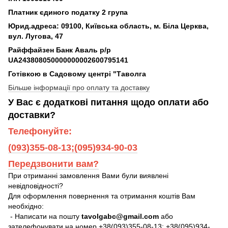
Платник єдиного податку 2 група
Юрид.адреса: 09100, Київська область, м. Біла Церква,
вул. Лугова, 47
Райффайзен Банк Аваль р/р
UA243808050000000002600795141
Готівкою в Садовому центрі "Таволга
Більше інформації про оплату та доставку
У Вас є додаткові питання щодо оплати або
доставки?
Телефонуйте:
(093)355-08-13;(095)934-90-03
Передзвонити вам?
При отриманні замовлення Вами були виявлені
невідповідності?
Для оформлення повернення та отримання коштів Вам
необхідно:
- Написати на пошту
tavolgabc@gmail.com
або
зателефонувати на номер +38(093)355-08-13; +38(095)934-