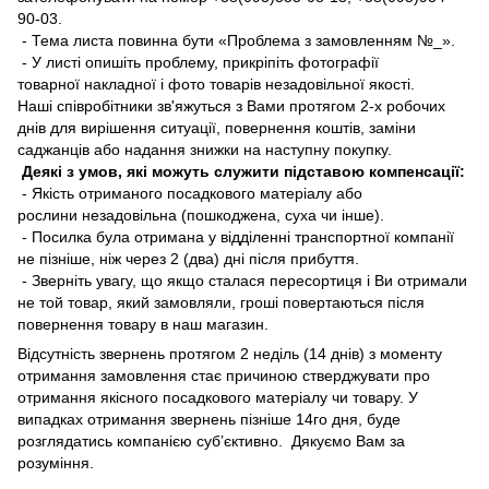
90-03.
- Тема листа повинна бути «Проблема з замовленням №_».
- У листі опишіть проблему, прикріпіть фотографії
товарної накладної і фото товарів незадовільної якості.
Наші співробітники зв'яжуться з Вами протягом 2-х робочих
днів для вирішення ситуації, повернення коштів, заміни
саджанців або надання знижки на наступну покупку.
Деякі з умов, які можуть служити підставою компенсації:
- Якість отриманого посадкового матеріалу або
рослини незадовільна (пошкоджена, суха чи інше).
- Посилка була отримана у відділенні транспортної компанії
не пізніше, ніж через 2 (два) дні після прибуття.
- Зверніть увагу, що якщо сталася пересортиця і Ви отримали
не той товар, який замовляли, гроші повертаються після
повернення товару в наш магазин.
Відсутність звернень протягом 2 неділь (14 днів) з моменту
отримання замовлення стає причиною стверджувати про
отримання якісного посадкового матеріалу чи товару. У
випадках отримання звернень пізніше 14го дня, буде
розглядатись компанією суб’єктивно. Дякуємо Вам за
розуміння.