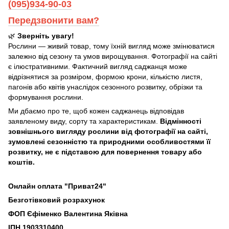
(095)934-90-03
Передзвонити вам?
🌿
Зверніть увагу!
Рослини — живий товар, тому їхній вигляд може змінюватися
залежно від сезону та умов вирощування. Фотографії на сайті
є ілюстративними. Фактичний вигляд саджанця може
відрізнятися за розміром, формою крони, кількістю листя,
пагонів або квітів унаслідок сезонного розвитку, обрізки та
формування рослини.
Ми дбаємо про те, щоб кожен саджанець відповідав
заявленому виду, сорту та характеристикам.
Відмінності
зовнішнього вигляду рослини від фотографії на сайті,
зумовлені сезонністю та природними особливостями її
розвитку, не є підставою для повернення товару або
коштів.
Онлайн оплата "Приват24"
Безготівковий розрахунок
ФОП Єфіменко Валентина Яківна
ІПН 1903310400