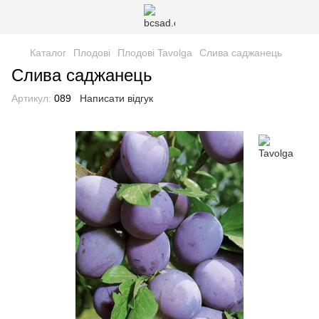
Каталог
Плодові
Плодові Tavolga
Слива саджанець
Слива саджанець
Артикул:
089
Написати відгук