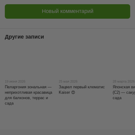
Новый комментарий
Другие записи
19 июня 2026
25 мая 2026
28 марта 2026
Пеларгония зональная —
Зацвел первый клематис
Японская ви
неприхотливая красавица
Kaiser 😍
(C2) — саку
для балконов, террас и
сада
сада