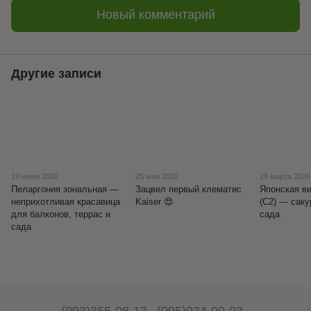
Новый комментарий
Другие записи
19 июня 2026
25 мая 2026
28 марта 2026
Пеларгония зональная —
Зацвел первый клематис
Японская ви
неприхотливая красавица
Kaiser 😍
(C2) — саку
для балконов, террас и
сада
сада
(093)355-08-13
(095)934-90-03