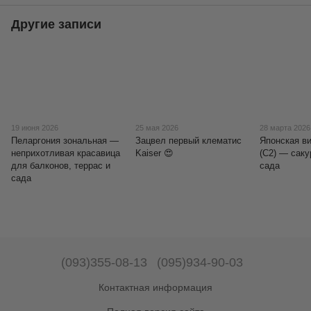
Другие записи
19 июня 2026
25 мая 2026
28 марта 2026
Пеларгония зональная —
Зацвел первый клематис
Японская ви
неприхотливая красавица
Kaiser 😍
(C2) — саку
для балконов, террас и
сада
сада
(093)355-08-13
(095)934-90-03
Контактная информация