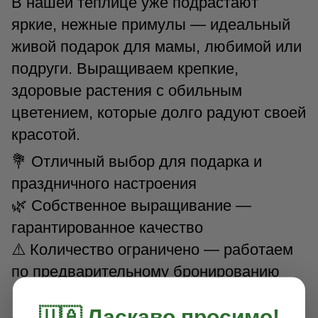
В нашей теплице уже подрастают
яркие, нежные примулы — идеальный
живой подарок для мамы, любимой или
подруги. Выращиваем крепкие,
здоровые растения с обильным
цветением, которые долго радуют своей
красотой.
💐 Отличный выбор для подарка и
праздничного настроения
🌿 Собственное выращивание —
гарантированное качество
⚠️ Количество ограничено — работаем
по предварительному бронированию
📞 093 355 08 13 — звоните и
🇺🇦 Ласкаво просимо!