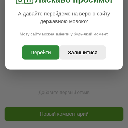
резервируйте заранее!
А давайте перейдемо на версію сайту
державною мовою?
Мову сайту можна змінити у будь-який момент.
Обсуждение
Перейти
Залишитися
Добавьте первый отзыв
Новый комментарий