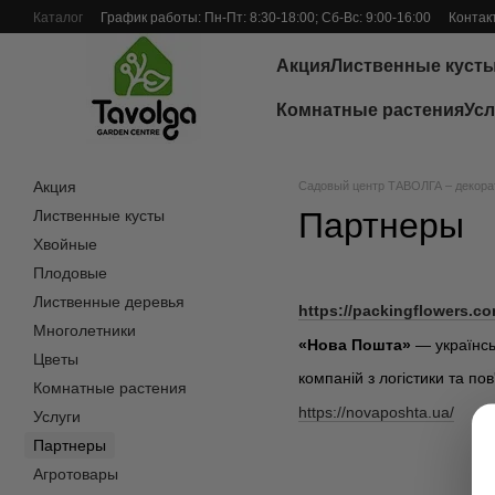
Перейти к основному контенту
Каталог
График работы: Пн-Пт: 8:30-18:00; Сб-Вс: 9:00-16:00
Контак
Отзывы о магазине
Акция
Лиственные куст
Комнатные растения
Усл
Акция
Садовый центр ТАВОЛГА – декорат
Партнеры
Лиственные кусты
Хвойные
Плодовые
Лиственные деревья
https://packingflowers.co
Многолетники
«Нова Пошта»
— українсь
Цветы
компаній з логістики та по
Комнатные растения
https://novaposhta.ua/
Услуги
Партнеры
Агротовары