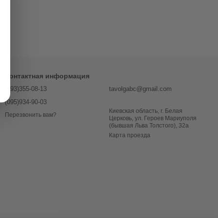
Контактная информация
(093)355-08-13
tavolgabc@gmail.com
(095)934-90-03
Киевская область, г. Белая
Перезвонить вам?
Церковь, ул. Героев Мариуполя
(бывшая Льва Толстого), 32a
Карта проезда