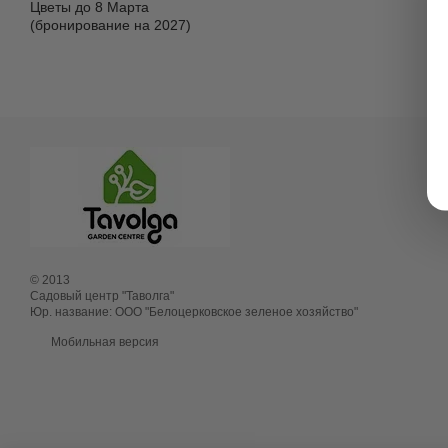
Цветы до 8 Марта
(бронирование на 2027)
© 2013
Садовый центр "Таволга"
Юр. название: ООО "Белоцерковское зеленое хозяйство"
Мобильная версия