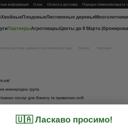
тная информация
О нас
Оплата и доставка
Порядок обмена/возврата 
ы
Хвойные
Плодовые
Лиственные деревья
Многолетники
уги
Партнеры
Агротовары
Цветы до 8 Марта (бронирова
ивные растения, деревья и кустарники для сада
Каталог
Партнеры
m.ua/
ка міжнародна група
в'язаних послуг для бізнесу та приватних осіб
🇺🇦 Ласкаво просимо!