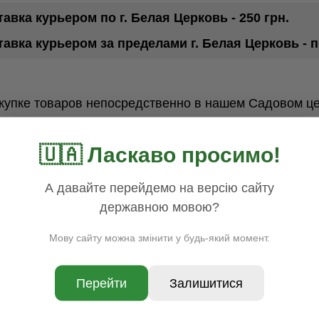
авка курьером по г. Белая Церковь - 250 грн.
тавка курьером за пределами г. Белая Церковь - 
окупке товаров непосредственно в нашем Садовом ц
🇺🇦 Ласкаво просимо!
ковской картой
иват 24"
А давайте перейдемо на версію сайту
державною мовою?
нка
-
при формировании заказа в Вашем личном кабин
оплачивается покупателем.
Мову сайту можна змінити у будь-який момент.
ет
- на счет нашего предприятия. Для совершения п
товаров, перейти к корзине, указать способ оплаты "
Перейти
Залишитися
 Вами для выставления счета и уточнения вариантов
ительные вопросы по оплате или доставке?