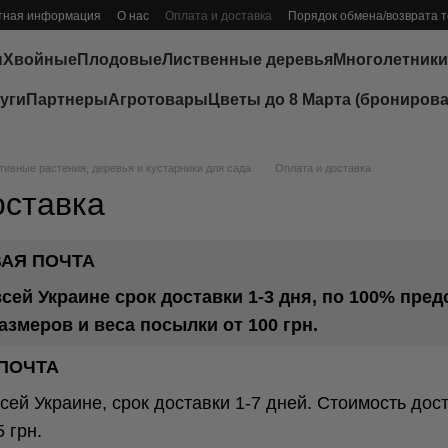
тная информация
О нас
Оплата и доставка
Порядок обмена/возврата 
ы
Хвойные
Плодовые
Лиственные деревья
Многолетники
уги
Партнеры
Агротовары
Цветы до 8 Марта (бронирова
ивные растения, деревья и кустарники для сада
Оплата и доставка
оставка
АЯ ПОЧТА
всей Украине срок доставки 1-3 дня, по 100% пре
азмеров и веса посылки от 100 грн.
ПОЧТА
сей Украине, срок доставки 1-7 дней. Стоимость дос
5 грн.