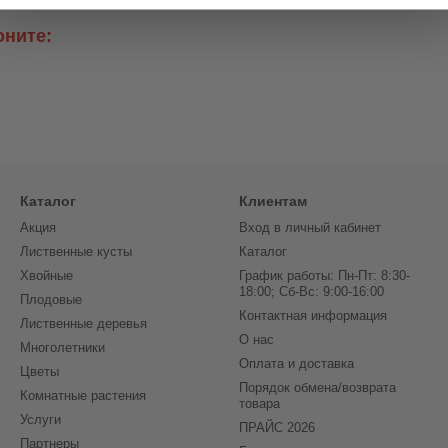
оните:
Каталог
Клиентам
Акция
Вход в личный кабинет
Лиственные кусты
Каталог
Хвойные
График работы: Пн-Пт: 8:30-
18:00; Сб-Вс: 9:00-16:00
Плодовые
Контактная информация
Лиственные деревья
О нас
Многолетники
Оплата и доставка
Цветы
Порядок обмена/возврата
Комнатные растения
товара
Услуги
ПРАЙС 2026
Партнеры