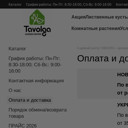
Перейти к основному контенту
Каталог
График работы: Пн-Пт: 8:30-18:00; Сб-Вс: 9:00-16:00
Контак
Отзывы о магазине
Акция
Лиственные куст
Комнатные растения
Усл
Каталог
Садовый центр ТАВОЛГА – декорат
Оплата и д
График работы: Пн-Пт:
8:30-18:00; Сб-Вс: 9:00-
16:00
НОВ
Контактная информация
По 
О нас
от р
Оплата и доставка
УКР
Порядок обмена/возврата
По в
товара
от 3
ПРАЙС 2026