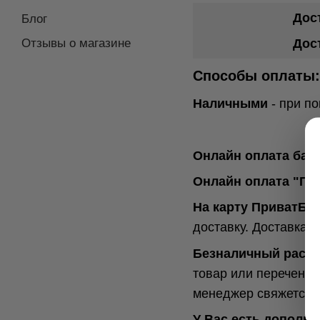
Дост
Блог
Отзывы о магазине
Дос
Способы оплаты:
Наличными
- при п
Онлайн оплата бан
Онлайн оплата "Пр
На карту ПриватБа
доставку. Доставка 
Безналичный расч
товар или перечень 
менеджер свяжется с
У Вас есть дополн