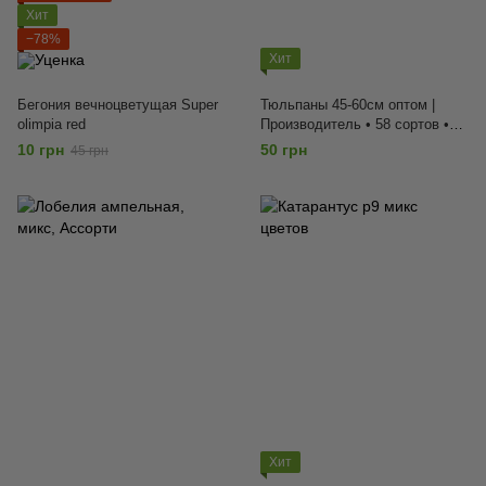
Хит
−78%
Хит
Бегония вечноцветущая Super
Тюльпаны 45-60см оптом |
olimpia red
Производитель • 58 сортов •
Садовый центр | цена от 2000
10 грн
50 грн
45 грн
шт, Ассорти
Хит