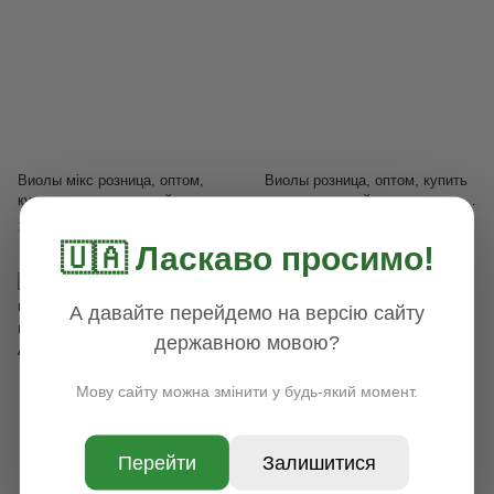
Виолы мікс розница, оптом,
Виолы розница, оптом, купить
купить цветы, садовый центр
цветы, садовый центр цветов,
цветов, виолы в горшках,
виолы в горшках, Акция,
15 грн
15 грн
Акция, Ассорти
Красный
🇺🇦 Ласкаво просимо!
А давайте перейдемо на версію сайту
державною мовою?
Мову сайту можна змінити у будь-який момент.
Перейти
Залишитися