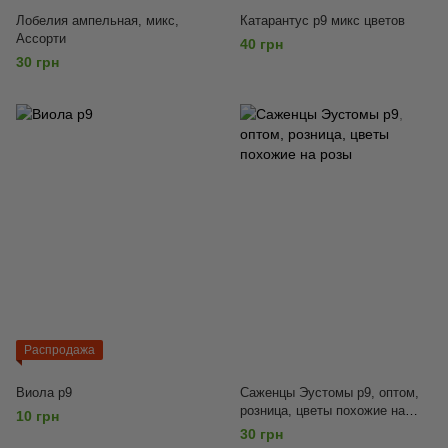
Лобелия ампельная, микс,
Катарантус p9 микс цветов
Ассорти
40 грн
30 грн
Распродажа
Виола р9
Саженцы Эустомы p9, оптом,
розница, цветы похожие на
10 грн
розы
30 грн