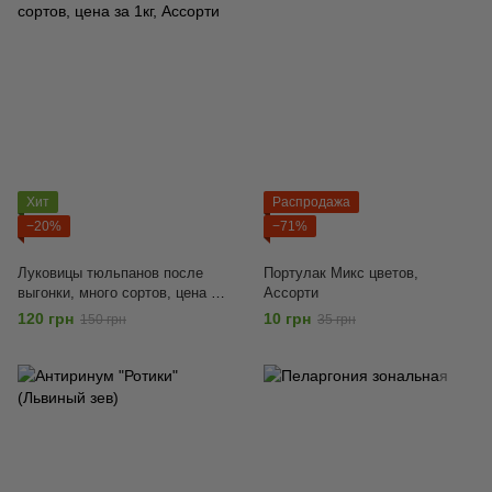
Хит
Распродажа
−20%
−71%
Луковицы тюльпанов после
Портулак Микс цветов,
выгонки, много сортов, цена за
Ассорти
1кг, Ассорти
120 грн
10 грн
150 грн
35 грн