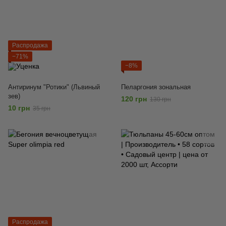
Распродажа
−71%
−8%
Антиринум "Ротики" (Львиный
Пеларгония зональная
зев)
120 грн
130 грн
10 грн
35 грн
Распродажа