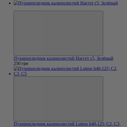
Хит
Пухироплидник калинолистий Наггет с5, Зелёный
250 грн
Пухироплидник калинолистий Luteus h40-125; C2, С3,