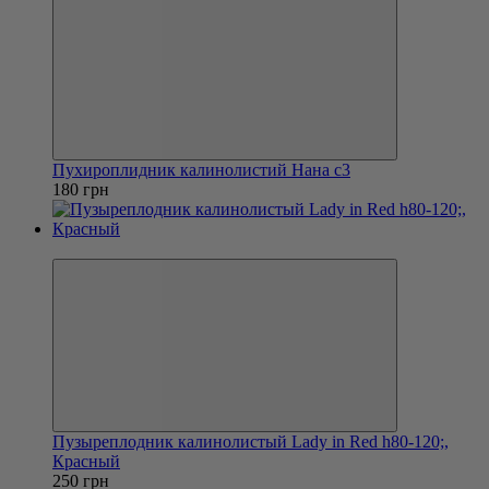
Пухироплидник калинолистий Нана с3
180 грн
Хит
Пузыреплодник калинолистый Lady in Red h80-120;,
Красный
250 грн