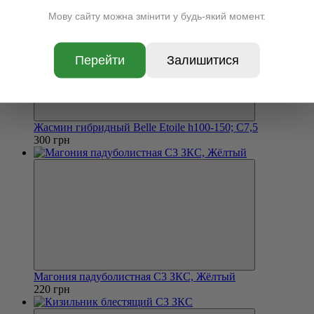
Мову сайту можна змінити у будь-який момент.
Перейти
Залишитися
Жасмин гибридный Belle Etoile h100-150; C7,5
300 грн
Магония падуболистная С3 ЗКС, Жёлтый
220 грн