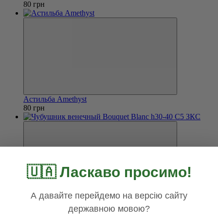
80 грн
Астильба Amethyst
80 грн
🇺🇦 Ласкаво просимо!
А давайте перейдемо на версію сайту
Чубушник венечный Bouquet Blanc h30-40 С5 ЗКС
державною мовою?
150 грн