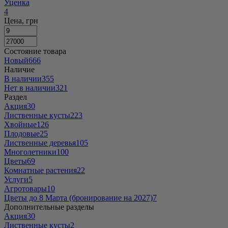
Уценка
4
Цена, грн
Состояние товара
Новый
666
Наличие
В наличии
355
Нет в наличии
321
Раздел
Акция
30
Лиственные кусты
223
Хвойные
126
Плодовые
25
Лиственные деревья
105
Многолетники
100
Цветы
69
Комнатные растения
22
Услуги
5
Агротовары
10
Цветы до 8 Марта (бронирование на 2027)
7
Дополнительные разделы
Акция
30
Лиственные кусты
2