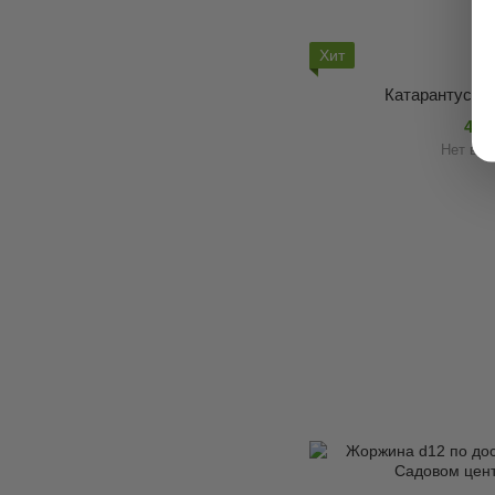
Хит
Катарантус p9
40 
Нет в н