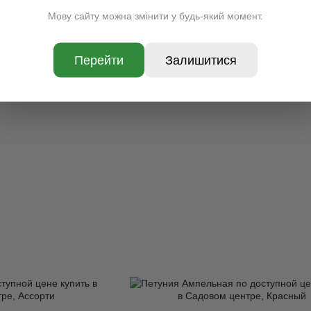
Мову сайту можна змінити у будь-який момент.
Распродажа
Перейти
Залишитися
 микс цветов
Виола р9
грн
10 грн
аличии
Нет в наличии