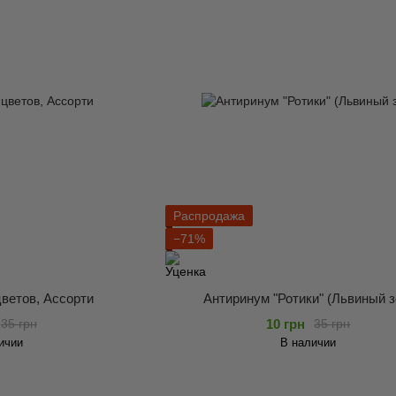
Распродажа
−71%
ветов, Ассорти
Антиринум "Ротики" (Львиный з
10 грн
35 грн
35 грн
ичии
В наличии