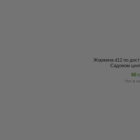
Жоржина d12 по дост
Садовом цент
60 
Нет в н