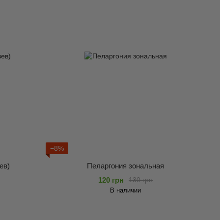
−8%
ев)
Пеларгония зональная
120 грн
130 грн
В наличии