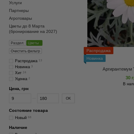
Услуги
Партнеры
Агротовары
Цветы до 8 Марта
(бронирование на 2027)
Раздел:
Цветы
Распродажа
Очистить фильтр
Новинка
Распродажа
13
Новинка
3
Аргирантемум 
Хит
24
30 
Уценка
2
В нал
Цена, грн
От Цена, грн
До Цена, грн
OK
Состояние товара
Новый
68
Наличие