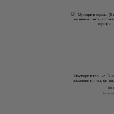
Мускари в горшке (5 ш
весенние цветы, оптов
в горшках
100 
Нет в н