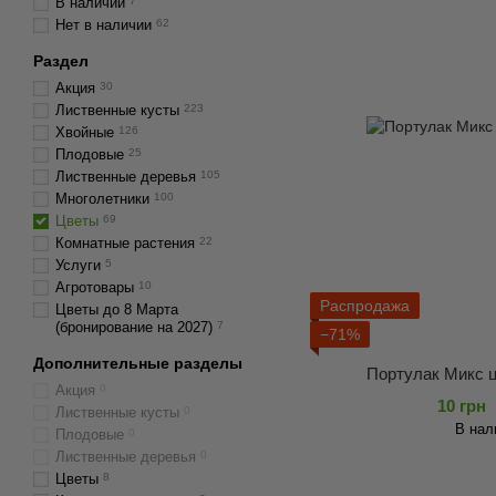
В наличии
7
Нет в наличии
62
Раздел
Акция
30
Лиственные кусты
223
Хвойные
126
Плодовые
25
Лиственные деревья
105
Многолетники
100
Цветы
69
Комнатные растения
22
Услуги
5
Агротовары
10
Распродажа
Цветы до 8 Марта
(бронирование на 2027)
7
−71%
Дополнительные разделы
Портулак Микс ц
Акция
0
10 грн
Лиственные кусты
0
В нал
Плодовые
0
Лиственные деревья
0
Цветы
8