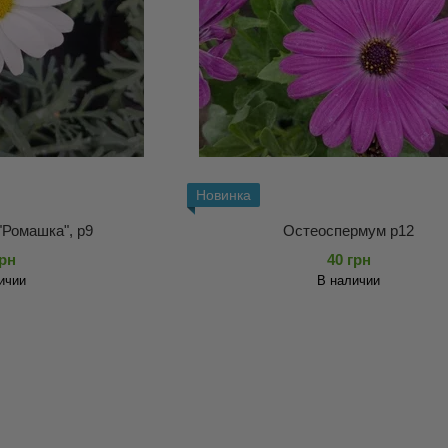
Новинка
"Ромашка", р9
Остеоспермум р12
грн
40 грн
ичии
В наличии