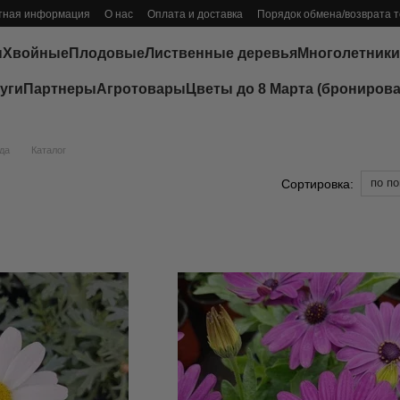
тная информация
О нас
Оплата и доставка
Порядок обмена/возврата 
ы
Хвойные
Плодовые
Лиственные деревья
Многолетники
уги
Партнеры
Агротовары
Цветы до 8 Марта (бронирова
да
Каталог
по п
Сортировка: