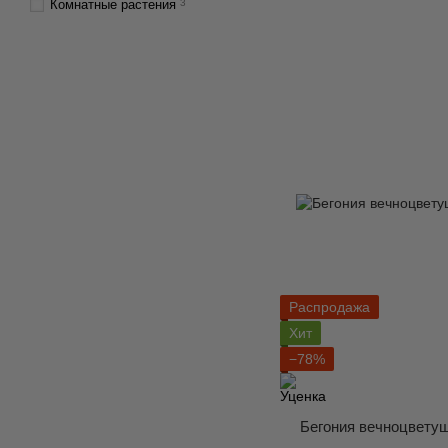
Комнатные растения
3
Распродажа
Хит
−78%
Бегония вечноцветуща