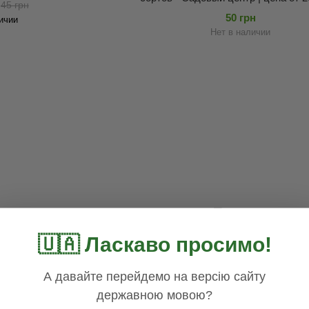
45 грн
Ассорти
50 грн
ичии
Нет в наличии
🇺🇦 Ласкаво просимо!
А давайте перейдемо на версію сайту
державною мовою?