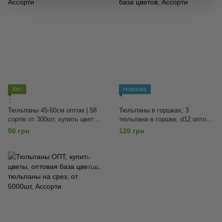
Хит
Новинка
1
Тюльпаны 45-60см оптом | 58
Тюльпаны в горшках, 3
сортів от 300шт, купить цветы,
тюльпана в горшке, d12 оптом,
оптовая база цветов, Ассорти
от 50шт, цветы оптом, база
50 грн
120 грн
цветов, Ассорти