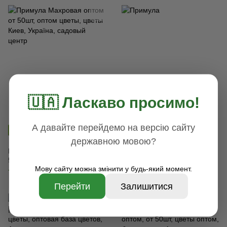
🇺🇦 Ласкаво просимо!
А давайте перейдемо на версію сайту
Хит
Хит
державною мовою?
Примула Махровая оптом от
Примула
50шт, оптом цветы, цветы
60 грн
Мову сайту можна змінити у будь-який момент.
Киев, Україна, садовый центр
70 грн
Перейти
Залишитися