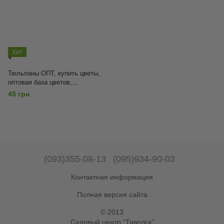
Хит
Тюльпаны ОПТ, купить цветы,
оптовая база цветов,
тюльпаны на срез, от 5000шт,
45 грн
Ассорти
(093)355-08-13
(095)934-90-03
Контактная информация
Полная версия сайта
© 2013
Садовый центр "Таволга"