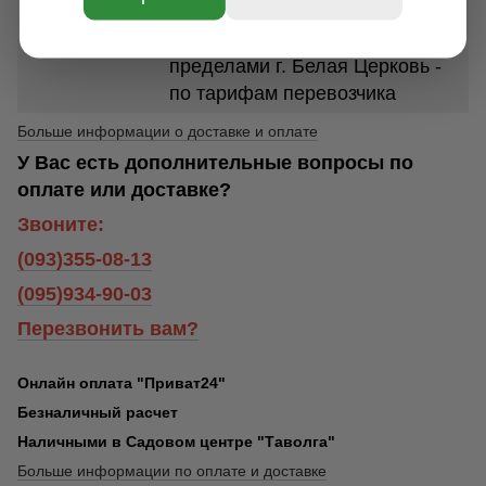
Церковь - 250 грн.
Доставка курьером за
пределами г. Белая Церковь -
по тарифам перевозчика
Больше информации о доставке и оплате
У Вас есть дополнительные вопросы по
оплате или доставке?
Звоните:
(093)355-08-13
(095)934-90-03
Перезвонить вам?
Онлайн оплата "Приват24"
Безналичный расчет
Наличными в Садовом центре "Таволга"
Больше информации по оплате и доставке