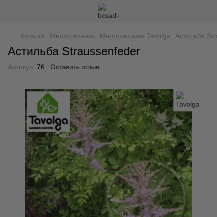
Каталог
Многолетники
Многолетники Tavolga
Астильба Str
Астильба Straussenfeder
Артикул:
76
Оставить отзыв