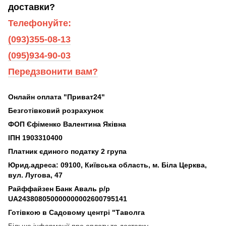
доставки?
Телефонуйте:
(093)355-08-13
(095)934-90-03
Передзвонити вам?
Онлайн оплата "Приват24"
Безготівковий розрахунок
ФОП Єфіменко Валентина Яківна
ІПН 1903310400
Платник єдиного податку 2 група
Юрид.адреса: 09100, Київська область, м. Біла Церква,
вул. Лугова, 47
Райффайзен Банк Аваль р/р
UA243808050000000002600795141
Готівкою в Садовому центрі "Таволга
Більше інформації про оплату та доставку