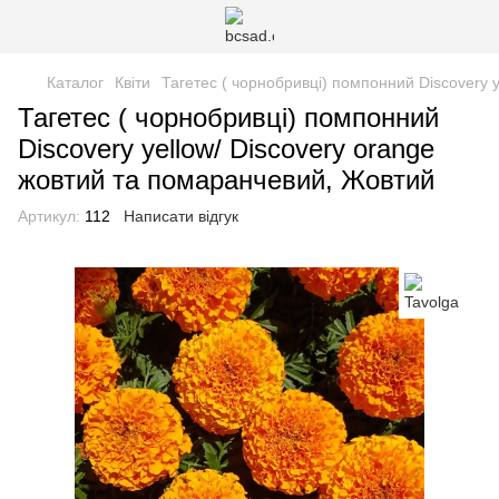
Каталог
Квіти
Тагетес ( чорнобривці) помпонний Discovery 
Тагетес ( чорнобривці) помпонний
Discovery yellow/ Discovery orange
жовтий та помаранчевий, Жовтий
Артикул:
112
Написати відгук