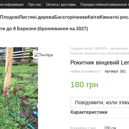
на інформація
Про нас
Оплата і доставка
Порядок обміну/повернення 
Плодові
Листяні дерева
Багаторічники
Квіти
Кімнатні ро
іти до 8 Березня (бронювання на 2027)
Садовий центр ТАВОЛГА – декоративні р
Рокитник вінцевий Lena, рокитник ранні
Рокитник вінцевий Le
Немає в наявності
Артикул: 301
180 грн
Повідомити, коли з'яв
Характеристики
Коренева с-ма
200 см