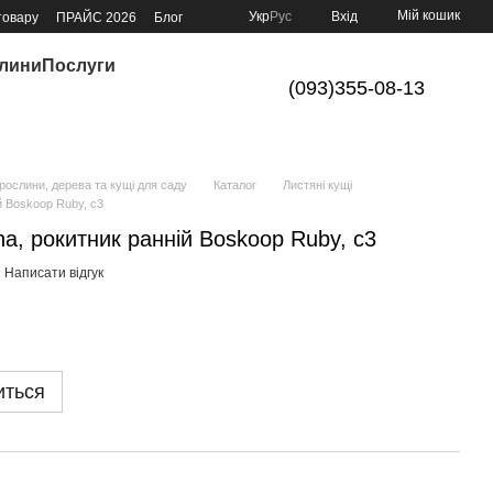
Мій кошик
Укр
Рус
Вхід
товару
ПРАЙС 2026
Блог
слини
Послуги
(093)355-08-13
ослини, дерева та кущі для саду
Каталог
Листяні кущі
й Boskoop Ruby, с3
na, рокитник ранній Boskoop Ruby, с3
Написати відгук
иться