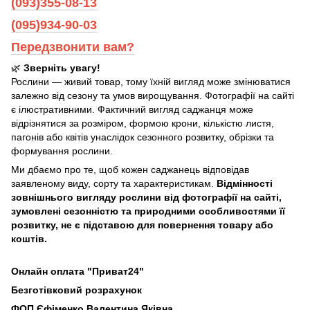
(093)355-08-13
(095)934-90-03
Передзвонити вам?
🌿
Зверніть увагу!
Рослини — живий товар, тому їхній вигляд може змінюватися
залежно від сезону та умов вирощування. Фотографії на сайті
є ілюстративними. Фактичний вигляд саджанця може
відрізнятися за розміром, формою крони, кількістю листя,
пагонів або квітів унаслідок сезонного розвитку, обрізки та
формування рослини.
Ми дбаємо про те, щоб кожен саджанець відповідав
заявленому виду, сорту та характеристикам.
Відмінності
зовнішнього вигляду рослини від фотографії на сайті,
зумовлені сезонністю та природними особливостями її
розвитку, не є підставою для повернення товару або
коштів.
Онлайн оплата "Приват24"
Безготівковий розрахунок
ФОП Єфіменко Валентина Яківна