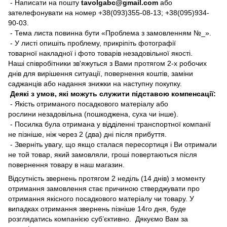
- Написати на пошту
tavolgabc@gmail.com
або
зателефонувати на номер +38(093)355-08-13; +38(095)934-
90-03.
- Тема листа повинна бути «Проблема з замовленням №_».
- У листі опишіть проблему, прикріпіть фотографії
товарної накладної і фото товарів незадовільної якості.
Наші співробітники зв'яжуться з Вами протягом 2-х робочих
днів для вирішення ситуації, повернення коштів, заміни
саджанців або надання знижки на наступну покупку.
Деякі з умов, які можуть служити підставою компенсації:
- Якість отриманого посадкового матеріалу або
рослини незадовільна (пошкоджена, суха чи інше).
- Посилка була отримана у відділенні транспортної компанії
не пізніше, ніж через 2 (два) дні після прибуття.
- Зверніть увагу, що якщо сталася пересортиця і Ви отримали
не той товар, який замовляли, гроші повертаються після
повернення товару в наш магазин.
Відсутність звернень протягом 2 неділь (14 днів) з моменту
отримання замовлення стає причиною стверджувати про
отримання якісного посадкового матеріалу чи товару. У
випадках отримання звернень пізніше 14го дня, буде
розглядатись компанією суб’єктивно. Дякуємо Вам за