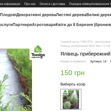
на інформація
Про нас
Оплата і доставка
Порядок обміну/повернення 
Плодові
Декоративні дерева
Листяні дерева
Великі дере
ослуги
Партнери
Агротовари
Квіти до 8 Березня (бронюв
Садовий центр ТАВОЛГА – декоративні р
Ялівець прибережний Silver Mist C3 ЗК
Ялівець прибережний 
Немає в наявності
Артикул: 14
150 грн
Виберіть колір