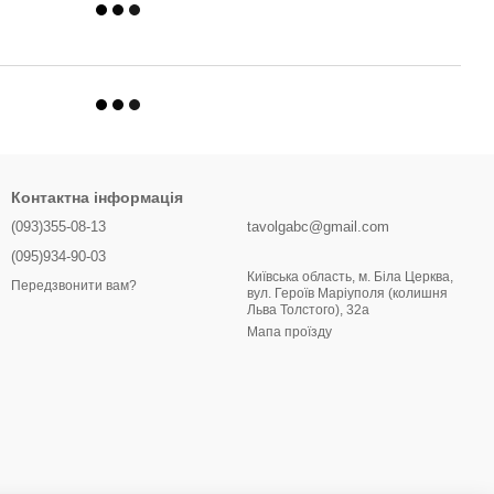
Контактна інформація
(093)355-08-13
tavolgabc@gmail.com
(095)934-90-03
Київська область, м. Біла Церква,
Передзвонити вам?
вул. Героїв Маріуполя (колишня
Льва Толстого), 32a
Мапа проїзду