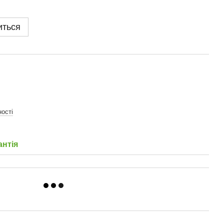
иться
ості
антія