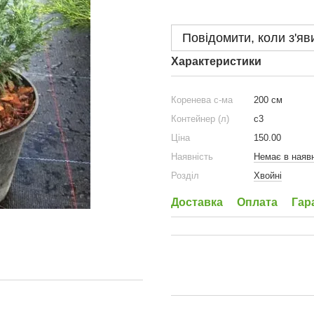
Повідомити, коли з'яв
Характеристики
Коренева с-ма
200 см
Контейнер (л)
с3
Ціна
150.00
Наявність
Немає в наявн
Розділ
Хвойні
Доставка
Оплата
Гар