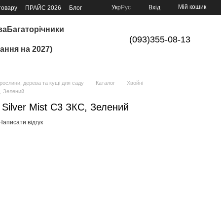
Мій кошик
Укр
Рус
Вхід
товару
ПРАЙС 2026
Блог
ва
Багаторічники
(093)355-08-13
ання на 2027)
ослини, дерева та кущі для саду
Каталог
Хвойні
С, Зелений
Silver Mist C3 ЗКС, Зелений
Написати відгук