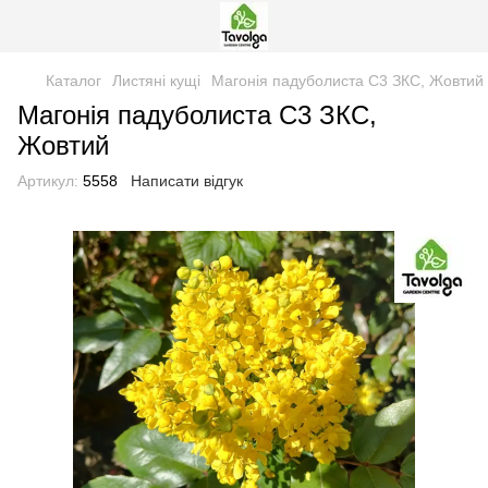
Каталог
Листяні кущі
Магонія падуболиста С3 ЗКС, Жовтий
Магонія падуболиста С3 ЗКС,
Жовтий
Артикул:
5558
Написати відгук