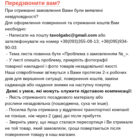
Передзвонити вам?
При отриманні замовлення Вами були виявлені
невідповідності?
Для оформлення повернення та отримання коштів Вам
необхідно:
- Написати на пошту
tavolgabc@gmail.com
або
зателефонувати на номер +38(093)355-08-13; +38(095)934-
90-03.
- Тема листа повинна бути «Проблема з замовленням №_».
- У листі опишіть проблему, прикріпіть фотографії
товарної накладної і фото товарів незадовільної якості.
Наші співробітники зв'яжуться з Вами протягом 2-х робочих
днів для вирішення ситуації, повернення коштів, заміни
саджанців або надання знижки на наступну покупку.
Деякі з умов, які можуть служити підставою компенсації:
- Якість отриманого посадкового матеріалу або
рослини незадовільна (пошкоджена, суха чи інше).
- Посилка була отримана у відділенні транспортної компанії
не пізніше, ніж через 2 (два) дні після прибуття.
- Зверніть увагу, що якщо сталася пересортиця і Ви отримали
не той товар, який замовляли, гроші повертаються після
повернення товару в наш магазин.