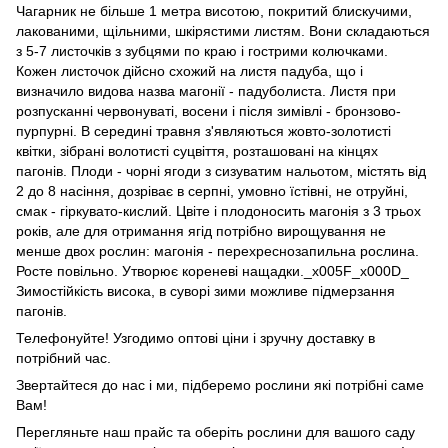
Чагарник не більше 1 метра висотою, покритий блискучими,
лакованими, щільними, шкірястими листям. Вони складаються
з 5-7 листочків з зубцями по краю і гострими колючками.
Кожен листочок дійсно схожий на листя падуба, що і
визначило видова назва магонії - падуболиста. Листя при
розпусканні червонуваті, восени і після зимівлі - бронзово-
пурпурні. В середині травня з'являються жовто-золотисті
квітки, зібрані волотисті суцвіття, розташовані на кінцях
пагонів. Плоди - чорні ягоди з сизуватим нальотом, містять від
2 до 8 насіння, дозріває в серпні, умовно їстівні, не отруйні,
смак - гіркувато-кислий. Цвіте і плодоносить магонія з 3 трьох
років, але для отримання ягід потрібно вирощування не
менше двох рослин: магонія - перехреснозапильна рослина.
Росте повільно. Утворює кореневі нащадки._x005F_x000D_
Зимостійкість висока, в суворі зими можливе підмерзання
пагонів.
Телефонуйте! Узгодимо оптові ціни і зручну доставку в
потрібний час.
Звертайтеся до нас і ми, підберемо рослини які потрібні саме
Вам!
Перегляньте наш прайс та оберіть рослини для вашого саду