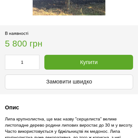
В наявності
5 800 грн
Купити
Замовити швидко
Опис
Липа крупнолистна, ще має назву "серцелиста" велике
листопадне дерево родини липових виростає до 30 м у висоту.
Часто використовується у бджільництві як медонос. Липа
крупнолистна дуже декоративна, до того ж корисна, з неї