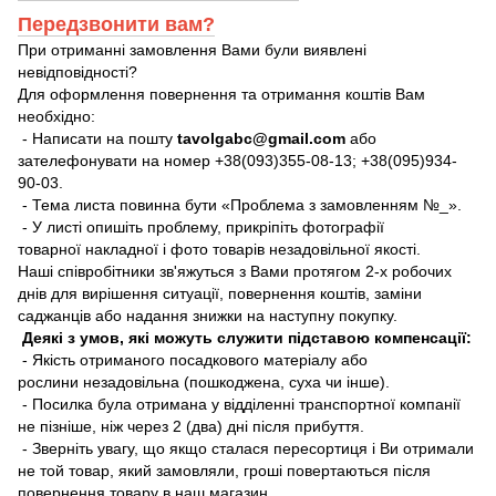
Передзвонити вам?
При отриманні замовлення Вами були виявлені
невідповідності?
Для оформлення повернення та отримання коштів Вам
необхідно:
- Написати на пошту
tavolgabc@gmail.com
або
зателефонувати на номер +38(093)355-08-13; +38(095)934-
90-03.
- Тема листа повинна бути «Проблема з замовленням №_».
- У листі опишіть проблему, прикріпіть фотографії
товарної накладної і фото товарів незадовільної якості.
Наші співробітники зв'яжуться з Вами протягом 2-х робочих
днів для вирішення ситуації, повернення коштів, заміни
саджанців або надання знижки на наступну покупку.
Деякі з умов, які можуть служити підставою компенсації:
- Якість отриманого посадкового матеріалу або
рослини незадовільна (пошкоджена, суха чи інше).
- Посилка була отримана у відділенні транспортної компанії
не пізніше, ніж через 2 (два) дні після прибуття.
- Зверніть увагу, що якщо сталася пересортиця і Ви отримали
не той товар, який замовляли, гроші повертаються після
повернення товару в наш магазин.