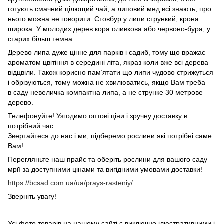
готують смачний цілющий чай, а липовий мед всі знають, про
нього можна не говорити. Стовбур у липи стрункий, крона
широка. У молодих дерев кора оливкова або червоно-бура, у
старих більш темна.
Дерево липа дуже цінне для парків і садиб, тому що вражає
ароматом цвітіння в середині літа, якраз коли вже всі дерева
відцвіли. Також корисно пам’ятати що липи чудово стрижуться
і обрізуються, тому можна не хвилюватись, якщо Вам треба
в саду невеличка компактна липа, а не струнке 30 метрове
дерево.
Телефонуйте! Узгодимо оптові ціни і зручну доставку в
потрібний час.
Звертайтеся до нас і ми, підберемо рослини які потрібні саме
Вам!
Перегляньте наш прайс та оберіть рослини для вашого саду
мрії за доступними цінами та вигідними умовами доставки!
https://bcsad.com.ua/ua/prays-rasteniy/
Зверніть увагу!
Усі фото товарів на нашому сайті є виключно ілюстративними і